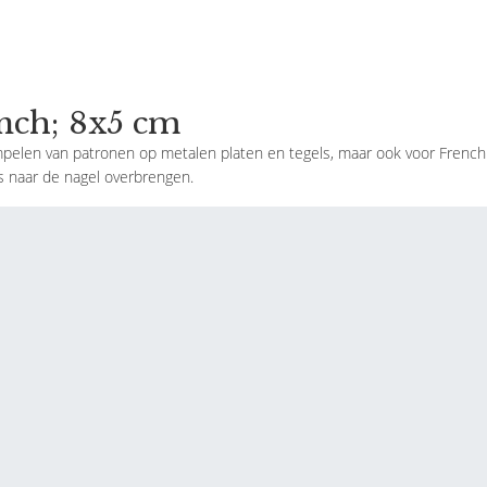
ench; 8x5 cm
elen van patronen op metalen platen en tegels, maar ook voor French d
s naar de nagel overbrengen.
 patroon op de plaat.