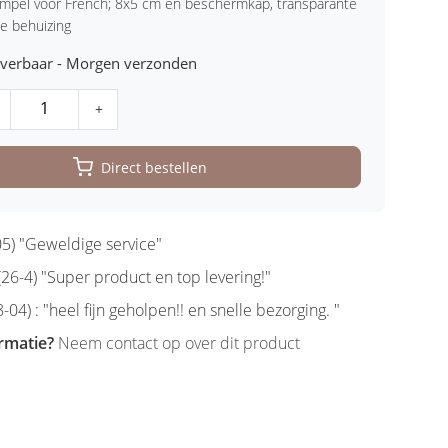
empel voor French; 8x5 cm en beschermkap, transparante
e behuizing
leverbaar - Morgen verzonden
+
Direct bestellen
5) "Geweldige service"
6-4) "Super product en top levering!"
-04) : "heel fijn geholpen!! en snelle bezorging. "
rmatie?
Neem contact op over dit product