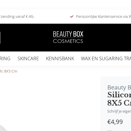
rzending vanaf € 49,-
Persoonlijke klantenservice via
RING
SKINCARE
KENNISBANK
WAX EN SUGARING TR
ch; 8X5 Cm
Beauty 
Silic
8X5 
Schrijf je eig
€4,99