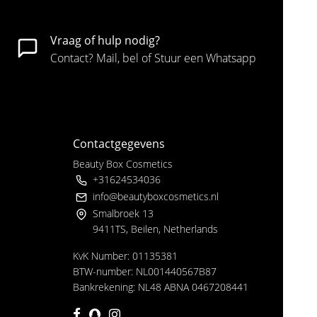
Vraag of hulp nodig?
Contact? Mail, bel of Stuur een Whatsapp
Contactgegevens
Beauty Box Cosmetics
+31624534036
info@beautyboxcosmetics.nl
Smalbroek 13
9411TS, Beilen, Netherlands
KvK Number: 01135381
BTW-number: NL001440567B87
Bankrekening: NL48 ABNA 0467208441