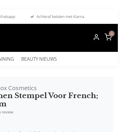
 Whatsapp
Achteraf betalen met Klarna
0
AINING
BEAUTY NIEUWS
Box Cosmetics
onen Stempel Voor French;
Cm
en review