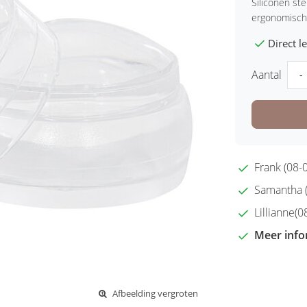
Siliconen st
ergonomisch
Direct 
Aantal
-
Frank (08-0
Samantha (2
Lillianne(08
Meer info
Afbeelding vergroten