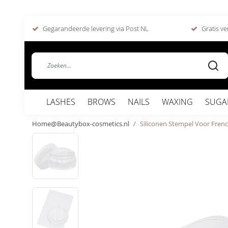
Gegarandeerde levering via Post NL
Gratis ve
LASHES
BROWS
NAILS
WAXING
SUGA
Home@Beautybox-cosmetics.nl
Siliconen Stempel Voor Fren