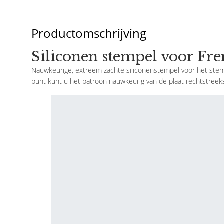
Productomschrijving
Siliconen stempel voor Fr
Nauwkeurige, extreem zachte siliconenstempel voor het stemp
punt kunt u het patroon nauwkeurig van de plaat rechtstreek
siliconenstempel
Hoe te gebruiken:
Kolor:<\/strong> transparentny
Breng stempellak aan op het geselecteerde