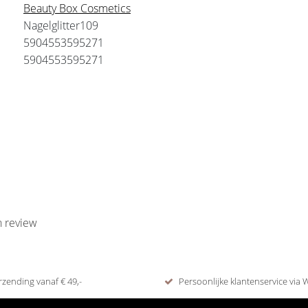
Beauty Box Cosmetics
Nagelglitter109
5904553595271
5904553595271
n review
rzending vanaf € 49,-
Persoonlijke klantenservice via