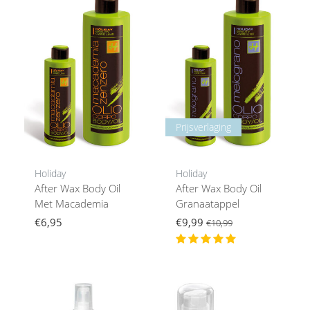
Prijsverlaging
Holiday
Holiday
After Wax Body Oil
After Wax Body Oil
Met Macademia
Granaatappel
€6,95
€9,99
€10,99