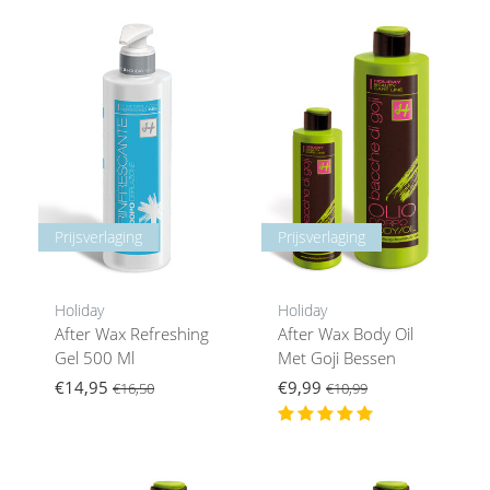
Prijsverlaging
Prijsverlaging
Holiday
Holiday
After Wax Refreshing
After Wax Body Oil
Gel 500 Ml
Met Goji Bessen
€14,95
€9,99
€16,50
€10,99