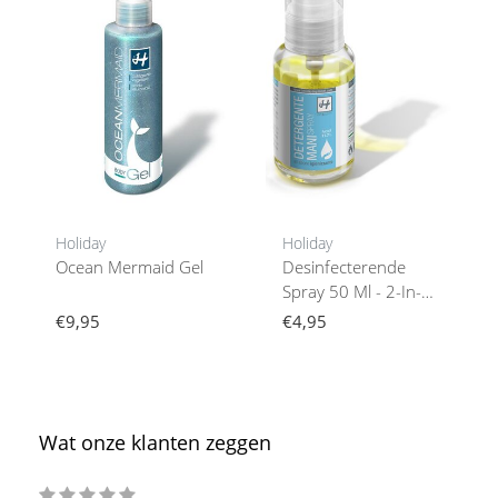
Holiday
Holiday
Ocean Mermaid Gel
Desinfecterende
Spray 50 Ml - 2-In-1:
Desinfectie En
€9,95
€4,95
Hydratatie
Wat onze klanten zeggen