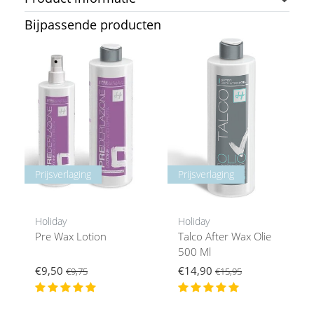
Bijpassende producten
Prijsverlaging
Prijsverlaging
Holiday
Holiday
Pre Wax Lotion
Talco After Wax Olie
500 Ml
€9,50
€14,90
€9,75
€15,95