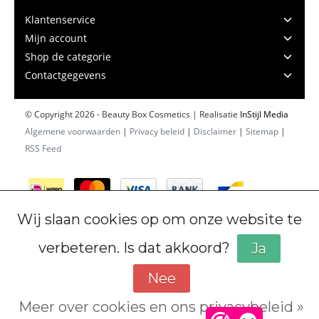
Klantenservice
Mijn account
Shop de categorie
Contactgegevens
© Copyright 2026 - Beauty Box Cosmetics | Realisatie
InStijl Media
Algemene voorwaarden
|
Privacy beleid
|
Disclaimer
|
Sitemap
|
RSS Feed
Wij slaan cookies op om onze website te
verbeteren. Is dat akkoord?
Ja
Nee
Meer over cookies en ons privacybeleid »
Cookiebeleid