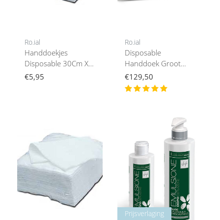
Ro.ial
Ro.ial
Handdoekjes
Disposable
Disposable 30Cm X
Handdoek Groot
40 Cm
45X80 Cm
€5,95
€129,50
Prijsverlaging