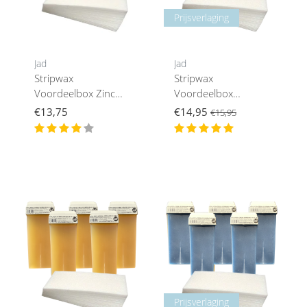
Prijsverlaging
Jad
Jad
Stripwax
Stripwax
Voordeelbox Zinc
Voordeelbox
Oxide
Titanium
€13,75
€14,95
€15,95
Prijsverlaging