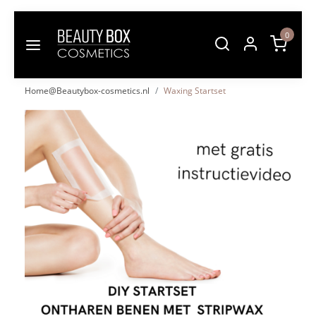
0
Home@Beautybox-cosmetics.nl
Waxing Startset
Vorige
Volgende