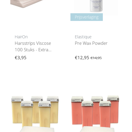
Prijsverlaging
HairOn
Elastique
Harsstrips Viscose
Pre Wax Powder
100 Stuks - Extra
Zachte Stripwax
€3,95
€12,95
€14,95
Strips