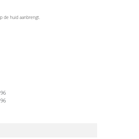
op de huid aanbrengt.
196
196