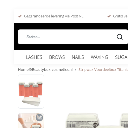
Gegarandeerde levering via Post NL
Gratis ve
LASHES
BROWS
NAILS
WAXING
SUGA
Home@Beautybox-cosmetics.nl
Stripwax Voordeelbox Titan