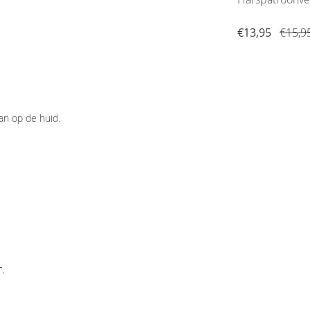
Stuks
€3,25
€3,95
€13,95
€15,9
an op de huid.
r
.