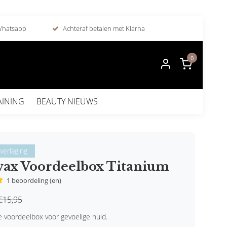
 Whatsapp
Achteraf betalen met Klarna
0
AINING
BEAUTY NIEUWS
sverlaging
wax Voordeelbox Titanium
1 beoordeling (en)
€15,95
e voordeelbox voor gevoelige huid.