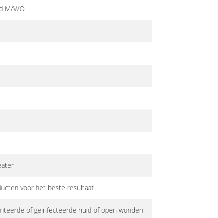
id M/V/O
eater
ucten voor het beste resultaat
riteerde of geïnfecteerde huid of open wonden