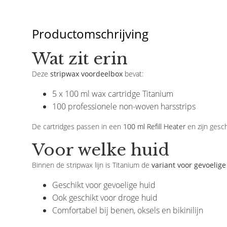
Productomschrijving
Wat zit erin
Deze
stripwax voordeelbox
bevat:
5 x 100 ml wax cartridge Titanium
100 professionele non-woven harsstrips
De cartridges passen in een
100 ml Refill Heater
en zijn gesch
Voor welke huid
Binnen de stripwax lijn is Titanium de
variant voor gevoelig
Geschikt voor gevoelige huid
Ook geschikt voor droge huid
Comfortabel bij benen, oksels en bikinilijn
Holiday
After Wax Olie - Azulene