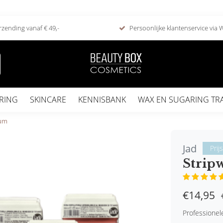
rzending vanaf € 49,-
Persoonlijke klantenservice via
RING
SKINCARE
KENNISBANK
WAX EN SUGARING TR
ium
Jad
Prij
Strip
€14,95
Professionel