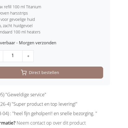
x refill 100 ml Titanium
oven harsstrips
 voor gevoelige huid
p, zacht huidgevoel
andaard 100 ml heaters
leverbaar - Morgen verzonden
+
Direct bestellen
5) "Geweldige service"
6-4) "Super product en top levering!"
-04) : "heel fijn geholpen!! en snelle bezorging. "
rmatie?
Neem contact op over dit product