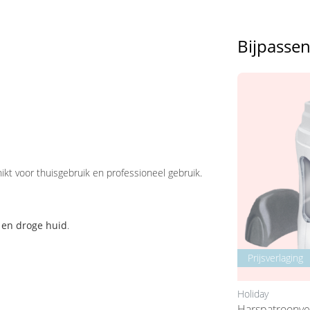
Bijpasse
ikt voor thuisgebruik en professioneel gebruik.
e en droge huid
.
Prijsverlaging
Prijsverlaging
Holiday
Holiday
Harsstrips Non Woven 100
Harspatroonv