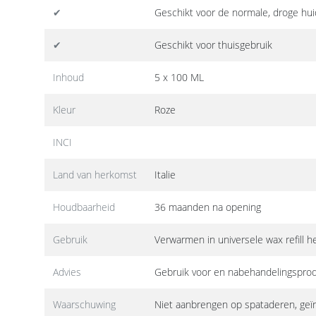
✔
Geschikt voor de normale, droge hu
✔
Geschikt voor thuisgebruik
Inhoud
5 x 100 ML
Kleur
Roze
INCI
Land van herkomst
Italie
Houdbaarheid
36 maanden na opening
Gebruik
Verwarmen in universele wax refill h
Advies
Gebruik voor en nabehandelingsprod
Waarschuwing
Niet aanbrengen op spataderen, geïr