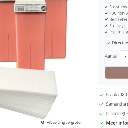
✔ 5 x stripwa
✔ 100 non-w
✔ Bestseller
✔ Sterke gri
✔ Past in st
Direct 
Aantal
-
Frank (08-0
Samantha (2
Lillianne(08
Meer info
Afbeelding vergroten