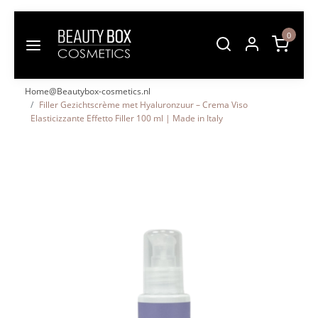
0
Home@Beautybox-cosmetics.nl
Filler Gezichtscrème met Hyaluronzuur – Crema Viso
Elasticizzante Effetto Filler 100 ml | Made in Italy