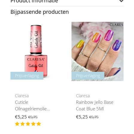
Product informatie
Bijpassende producten
Prijsverlaging
Prijsverlaging
Claresa
Claresa
Cuticle
Rainbow Jello Base
Oilnagelriemolie
Coat Blue 5Ml
Cherry 5 G
€5,25
€5,25
€5,75
€5,75