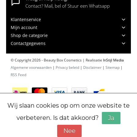
Contact? Mail, bel of Stuur een Whatsapp
Klantenservice
Mijn account
Shop de categorie
Contactgegevens
© Copyright 2026 - Beauty Box Cosmetics | Realisatie
InStijl Media
Algemene voorwaarden
|
Privacy beleid
|
Disclaimer
|
Sitemap
|
RSS Feed
Wij slaan cookies op om onze website te
verbeteren. Is dat akkoord?
Ja
Nee