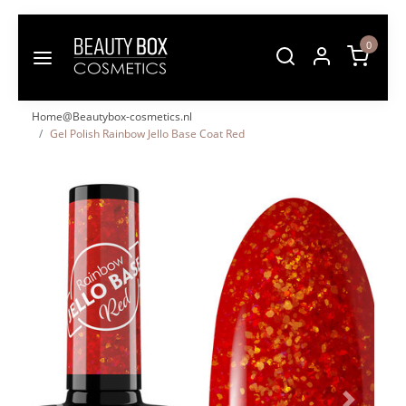
0
Home@Beautybox-cosmetics.nl
Gel Polish Rainbow Jello Base Coat Red