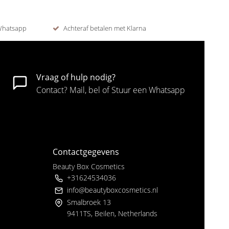
 Whatsapp
Achteraf betalen met Klarna
Vraag of hulp nodig?
Contact? Mail, bel of Stuur een Whatsapp
Contactgegevens
Beauty Box Cosmetics
+31624534036
info@beautyboxcosmetics.nl
Smalbroek 13
9411TS, Beilen, Netherlands