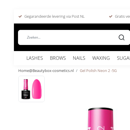
Gegarandeerde levering via Post NL
Gratis ve
LASHES
BROWS
NAILS
WAXING
SUGA
Home@Beautybox-cosmetics.nl
Gel Polish Neon 2 -5G