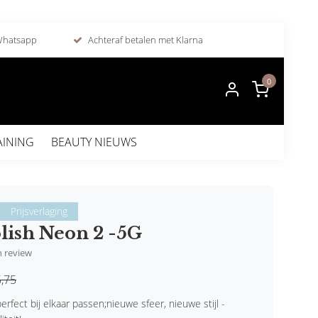
 Whatsapp
Achteraf betalen met Klarna
0
AINING
BEAUTY NIEUWS
Prijsverlaging
lish Neon 2 -5G
en review
,75
erfect bij elkaar passen;nieuwe sfeer, nieuwe stijl -