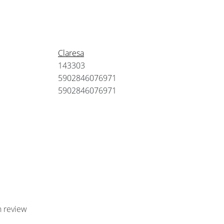
Claresa
143303
5902846076971
5902846076971
n review