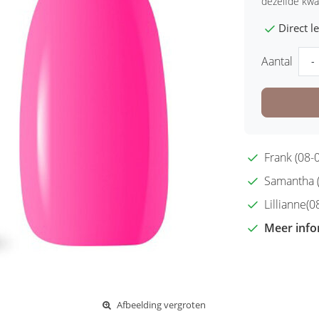
dezelfde kwal
Direct 
Aantal
-
Frank (08-0
Samantha (2
Lillianne(08
Meer info
Afbeelding vergroten