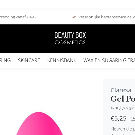
rzending vanaf € 49,-
Persoonlijke klantenservice via
RING
SKINCARE
KENNISBANK
WAX EN SUGARING TR
Claresa
Gel Po
Schrijf je eig
€5,25
€5
Kleuren die p