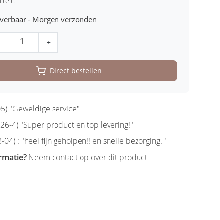
iteit!
leverbaar - Morgen verzonden
+
Direct bestellen
5) "Geweldige service"
6-4) "Super product en top levering!"
-04) : "heel fijn geholpen!! en snelle bezorging. "
rmatie?
Neem contact op over dit product