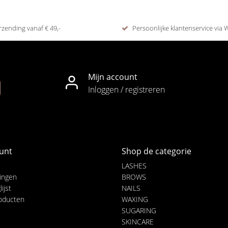
rzending vanaf € 49,-
Persoonlijke klantenservice via
Mijn account
Inloggen / registreren
unt
Shop de categorie
LASHES
lingen
BROWS
ijst
NAILS
roducten
WAXING
SUGARING
SKINCARE