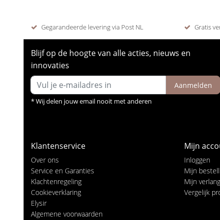
Gegarandeerde levering via Post NL
Gratis ve
Blijf op de hoogte van alle acties, nieuws en
innovaties
Aanmelden
* Wij delen jouw email nooit met anderen
Klantenservice
Mijn acco
Over ons
Inloggen
Service en Garanties
Mijn bestel
Klachtenregeling
Mijn verlangl
Cookieverklaring
Vergelijk p
Elysir
Algemene voorwaarden