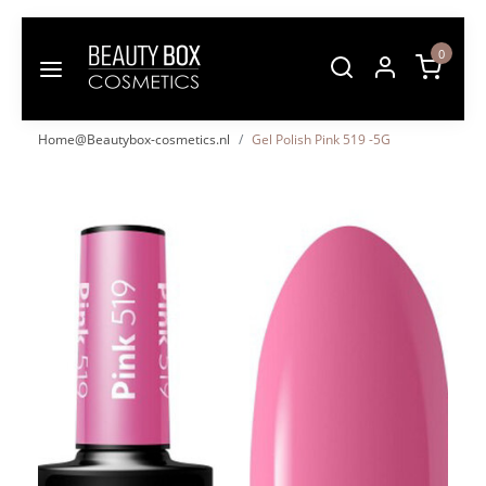
0
Home@Beautybox-cosmetics.nl
Gel Polish Pink 519 -5G