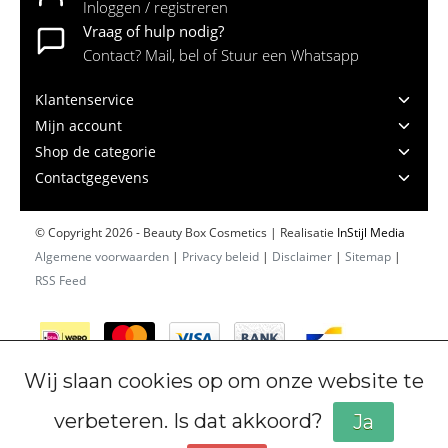
Inloggen / registreren
Vraag of hulp nodig?
Contact? Mail, bel of Stuur een Whatsapp
Klantenservice
Mijn account
Shop de categorie
Contactgegevens
© Copyright 2026 - Beauty Box Cosmetics | Realisatie
InStijl Media
Algemene voorwaarden
|
Privacy beleid
|
Disclaimer
|
Sitemap
|
RSS Feed
Wij slaan cookies op om onze website te
verbeteren. Is dat akkoord?
Ja