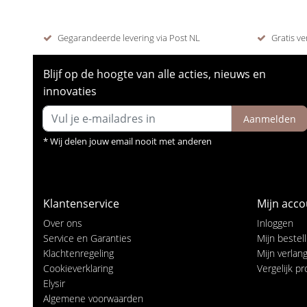
Gegarandeerde levering via Post NL
Gratis ve
Blijf op de hoogte van alle acties, nieuws en
innovaties
Aanmelden
* Wij delen jouw email nooit met anderen
Klantenservice
Mijn acco
Over ons
Inloggen
Service en Garanties
Mijn bestel
Klachtenregeling
Mijn verlangl
Cookieverklaring
Vergelijk p
Elysir
Algemene voorwaarden