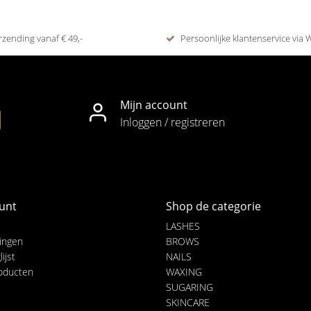
rzending vanaf € 49,-
Persoonlijke klantenservice via
Mijn account
Inloggen / registreren
unt
Shop de categorie
LASHES
lingen
BROWS
ijst
NAILS
roducten
WAXING
SUGARING
SKINCARE