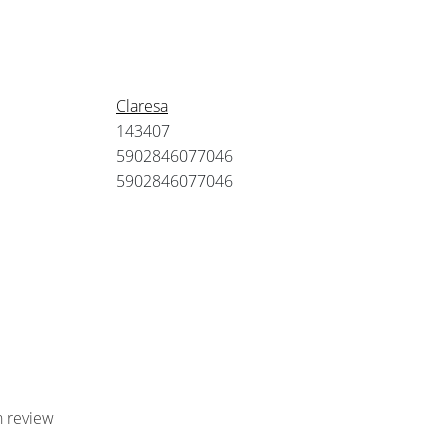
Claresa
143407
5902846077046
5902846077046
n review