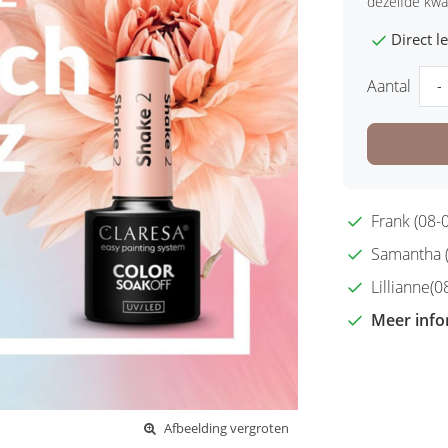
dezelfde kwal
Direct 
Aantal
-
Frank (08-0
Samantha (2
Lillianne(08
Meer info
Afbeelding vergroten