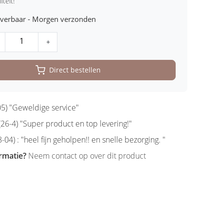
iteit!
leverbaar - Morgen verzonden
+
Direct bestellen
5) "Geweldige service"
6-4) "Super product en top levering!"
-04) : "heel fijn geholpen!! en snelle bezorging. "
rmatie?
Neem contact op over dit product