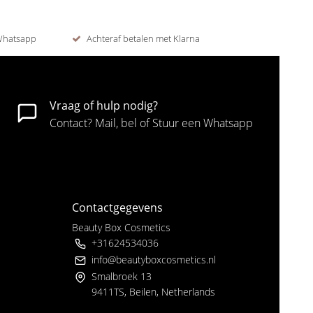
 Whatsapp
Achteraf betalen met Klarna
Vraag of hulp nodig?
Contact? Mail, bel of Stuur een Whatsapp
Contactgegevens
Beauty Box Cosmetics
+31624534036
info@beautyboxcosmetics.nl
Smalbroek 13
9411TS, Beilen, Netherlands