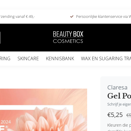
rzending vanaf € 49,-
Persoonlijke klantenservice via
RING
SKINCARE
KENNISBANK
WAX EN SUGARING TR
Claresa
Gel Po
Schrijf je eig
€5,25
€5
Kleuren die p