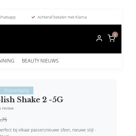
 Whatsapp
Achteraf betalen met Klarna
0
AINING
BEAUTY NIEUWS
Prijsverlaging
lish Shake 2 -5G
en review
,75
erfect bij elkaar passen;nieuwe sfeer, nieuwe stijl -