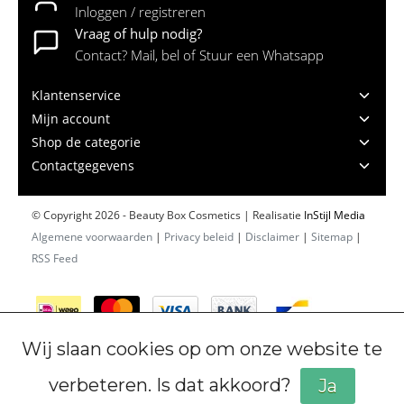
Inloggen / registreren
Vraag of hulp nodig?
Contact? Mail, bel of Stuur een Whatsapp
Klantenservice
Mijn account
Shop de categorie
Contactgegevens
© Copyright 2026 - Beauty Box Cosmetics | Realisatie
InStijl Media
Algemene voorwaarden
|
Privacy beleid
|
Disclaimer
|
Sitemap
|
RSS Feed
Wij slaan cookies op om onze website te
verbeteren. Is dat akkoord?
Ja