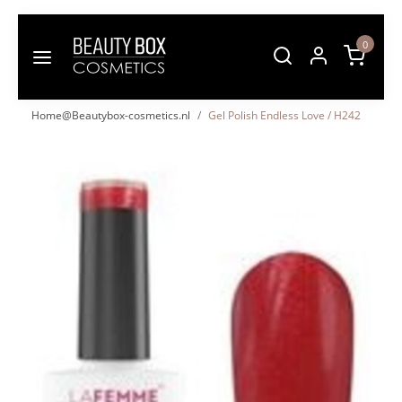
0
Home@Beautybox-cosmetics.nl
Gel Polish Endless Love / H242