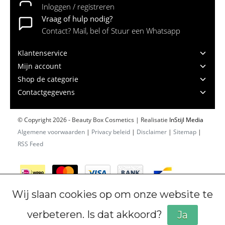
Inloggen / registreren
Vraag of hulp nodig?
Contact? Mail, bel of Stuur een Whatsapp
Klantenservice
Mijn account
Shop de categorie
Contactgegevens
© Copyright 2026 - Beauty Box Cosmetics | Realisatie
InStijl Media
Algemene voorwaarden
|
Privacy beleid
|
Disclaimer
|
Sitemap
|
RSS Feed
Wij slaan cookies op om onze website te
verbeteren. Is dat akkoord?
Ja