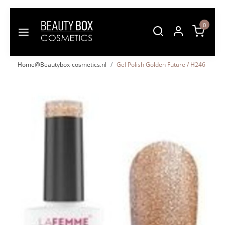
0
Home@Beautybox-cosmetics.nl
Gel Polish Golden Future / H246