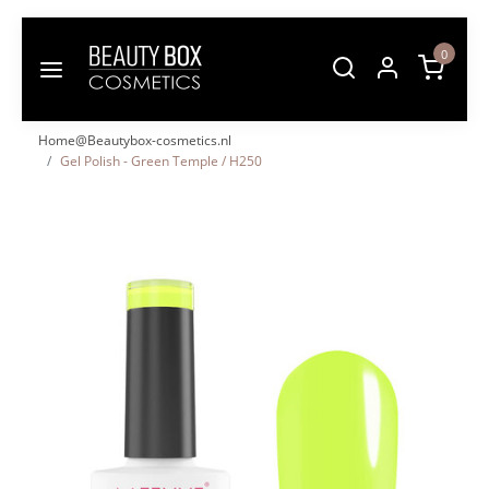
0
Home@Beautybox-cosmetics.nl
Gel Polish - Green Temple / H250