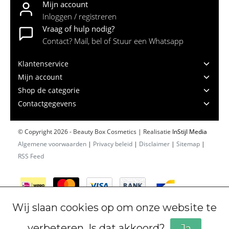
Mijn account
Inloggen / registreren
Vraag of hulp nodig?
Contact? Mail, bel of Stuur een Whatsapp
Klantenservice
Mijn account
Shop de categorie
Contactgegevens
© Copyright 2026 - Beauty Box Cosmetics | Realisatie
InStijl Media
Algemene voorwaarden
|
Privacy beleid
|
Disclaimer
|
Sitemap
|
RSS Feed
Wij slaan cookies op om onze website te
verbeteren. Is dat akkoord?
Ja