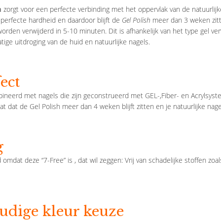
h
zorgt voor een perfecte verbinding met het oppervlak van de natuurlijk
 perfecte hardheid en daardoor blijft de
Gel Polish
meer dan 3 weken zitt
rden verwijderd in 5-10 minuten. Dit is afhankelijk van het type gel ve
atige uitdroging van de huid en natuurlijke nagels.
ect
neerd met nagels die zijn geconstrueerd met GEL-,Fiber- en Acrylsys
aat dat de Gel Polish meer dan 4 weken blijft zitten en je natuurlijke n
g
d omdat deze “7-Free” is , dat wil zeggen: Vrij van schadelijke stoffen z
udige kleur keuze