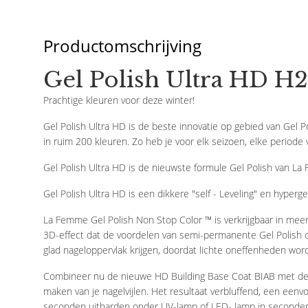
Productomschrijving
Gel Polish Ultra HD H
Prachtige kleuren voor deze winter!
Gel Polish Ultra HD is de beste innovatie op gebied van Gel P
in ruim 200 kleuren. Zo heb je voor elk seizoen, elke periode 
Gel Polish Ultra HD is de nieuwste formule Gel Polish van La
Gel Polish Ultra HD is een dikkere "self - Leveling" en hyper
La Femme Gel Polish Non Stop Color ™ is verkrijgbaar in meer 
3D-effect dat de voordelen van semi-permanente Gel Polish co
glad nageloppervlak krijgen, doordat lichte oneffenheden wor
Combineer nu de nieuwe HD Building Base Coat BIAB met de nie
maken van je nagelvijlen. Het resultaat verbluffend, een eenvo
seconden uitharden onder UV-lamp of LED- lamp in seconden e