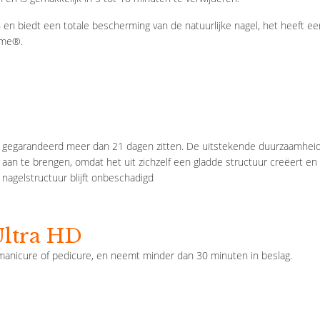
ffen en biedt een totale bescherming van de natuurlijke nagel, het heef
mme®.
ft gegarandeerd meer dan 21 dagen zitten. De uitstekende duurzaamheid v
 aan te brengen, omdat het uit zichzelf een gladde structuur creëert e
 nagelstructuur blijft onbeschadigd
Ultra HD
 manicure of pedicure, en neemt minder dan 30 minuten in beslag.