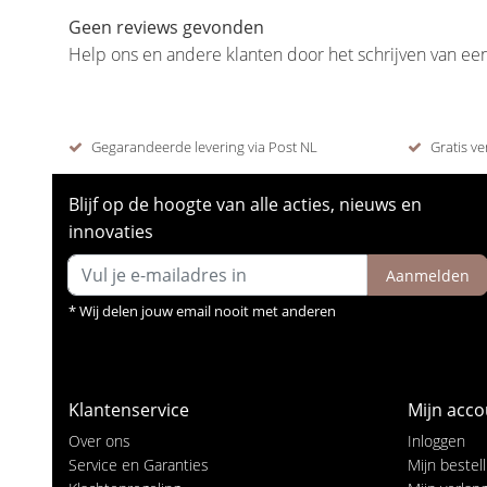
Geen reviews gevonden
Help ons en andere klanten door het schrijven van ee
Gegarandeerde levering via Post NL
Gratis ve
Blijf op de hoogte van alle acties, nieuws en
innovaties
Aanmelden
* Wij delen jouw email nooit met anderen
Klantenservice
Mijn acco
Over ons
Inloggen
Service en Garanties
Mijn bestel