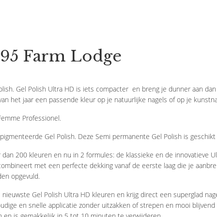
295 Farm Lodge
olish. Gel Polish Ultra HD is iets compacter en breng je dunner aan dan
van het jaar een passende kleur op je natuurlijke nagels of op je kunstn
 Femme Professionel.
gepigmenteerde Gel Polish. Deze Semi permanente Gel Polish is geschikt 
dan 200 kleuren en nu in 2 formules: de klassieke en de innovatieve Ult
mbineert met een perfecte dekking vanaf de eerste laag die je aanbrengt
den opgevuld.
uwste Gel Polish Ultra HD kleuren en krijg direct een superglad nagel 
udige en snelle applicatie zonder uitzakken of strepen en mooi blijvend 
n is gemakkelijk in 5 tot 10 minuten te verwijderen.