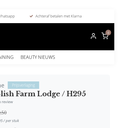
 Whatsapp
Achteraf betalen met Klarna
0
AINING
BEAUTY NIEUWS
me
Prijsverlaging
olish Farm Lodge / H295
en review
,50
95 / per stuk