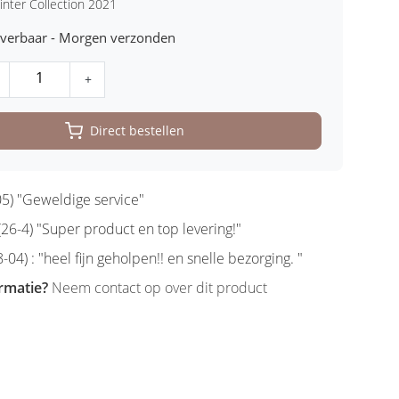
nter Collection 2021
leverbaar - Morgen verzonden
+
Direct bestellen
5) "Geweldige service"
6-4) "Super product en top levering!"
-04) : "heel fijn geholpen!! en snelle bezorging. "
rmatie?
Neem contact op over dit product