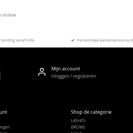
n review
rzending vanaf € 49,-
Persoonlijke klantenservice via
Mijn account
Inloggen / registreren
unt
Shop de categorie
LASHES
lingen
BROWS