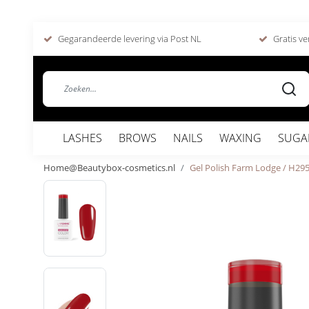
Gegarandeerde levering via Post NL
Gratis ve
LASHES
BROWS
NAILS
WAXING
SUGA
Home@Beautybox-cosmetics.nl
Gel Polish Farm Lodge / H29