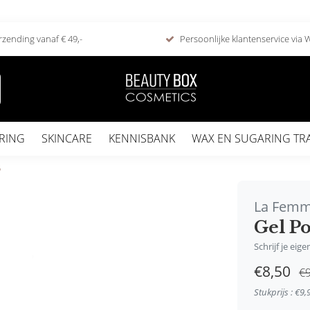
rzending vanaf € 49,-
Persoonlijke klantenservice via
RING
SKINCARE
KENNISBANK
WAX EN SUGARING TR
5
La Fem
Gel P
Schrijf je eig
€8,50
€9
Stukprijs : €9,