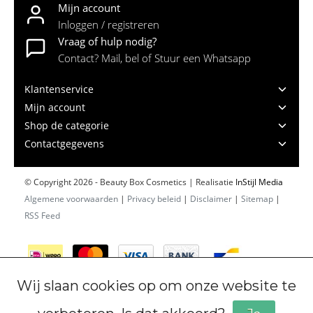
Mijn account
Inloggen / registreren
Vraag of hulp nodig?
Contact? Mail, bel of Stuur een Whatsapp
Klantenservice
Mijn account
Shop de categorie
Contactgegevens
© Copyright 2026 - Beauty Box Cosmetics | Realisatie
InStijl Media
Algemene voorwaarden
|
Privacy beleid
|
Disclaimer
|
Sitemap
|
RSS Feed
Wij slaan cookies op om onze website te