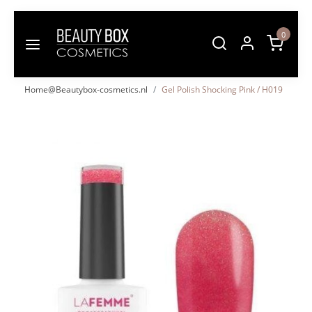
0
Home@Beautybox-cosmetics.nl
Gel Polish Shocking Pink / H019