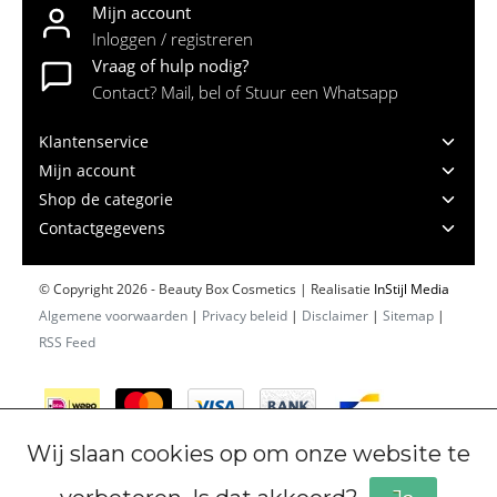
Mijn account
Inloggen / registreren
Vraag of hulp nodig?
Contact? Mail, bel of Stuur een Whatsapp
Klantenservice
Mijn account
Shop de categorie
Contactgegevens
© Copyright 2026 - Beauty Box Cosmetics | Realisatie
InStijl Media
Algemene voorwaarden
|
Privacy beleid
|
Disclaimer
|
Sitemap
|
RSS Feed
Wij slaan cookies op om onze website te