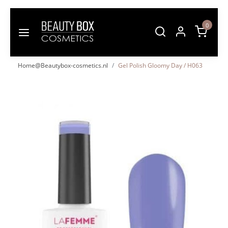
0
Home@Beautybox-cosmetics.nl
Gel Polish Gloomy Day / H063