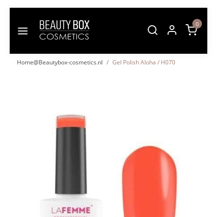
0
Home@Beautybox-cosmetics.nl
Gel Polish Aloha / H070