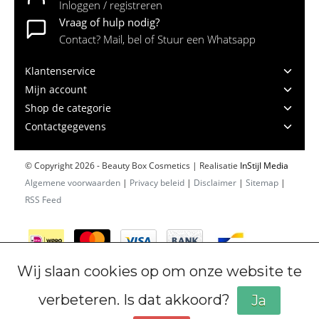
Inloggen / registreren
Vraag of hulp nodig?
Contact? Mail, bel of Stuur een Whatsapp
Klantenservice
Mijn account
Shop de categorie
Contactgegevens
© Copyright 2026 - Beauty Box Cosmetics | Realisatie
InStijl Media
Algemene voorwaarden
|
Privacy beleid
|
Disclaimer
|
Sitemap
|
RSS Feed
Wij slaan cookies op om onze website te
verbeteren. Is dat akkoord?
Ja