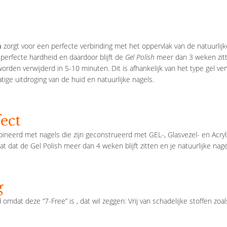
h
zorgt voor een perfecte verbinding met het oppervlak van de natuurlijk
 perfecte hardheid en daardoor blijft de
Gel Polish
meer dan 3 weken zitt
rden verwijderd in 5-10 minuten. Dit is afhankelijk van het type gel ve
atige uitdroging van de huid en natuurlijke nagels.
ect
neerd met nagels die zijn geconstrueerd met GEL-, Glasvezel- en Acry
aat dat de Gel Polish meer dan 4 weken blijft zitten en je natuurlijke n
g
d omdat deze “7-Free” is , dat wil zeggen: Vrij van schadelijke stoffen z