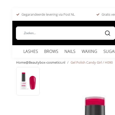
Gegarandeerde levering via Post NL
Gratis ve
LASHES
BROWS
NAILS
WAXING
SUGA
Home@Beautybox-cosmetics.nl
Gel Polish Candy Girl / H090