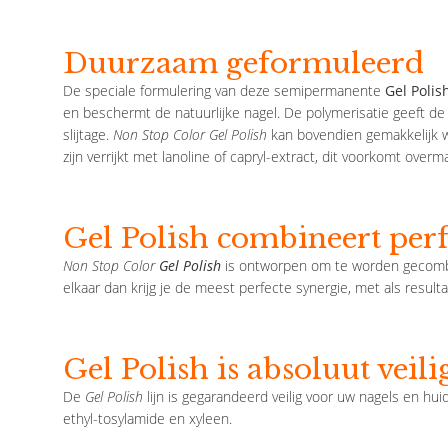
Duurzaam geformuleerd
De speciale formulering van deze semipermanente
Gel Polis
en beschermt de natuurlijke nagel. De polymerisatie geeft de
slijtage.
Non Stop Color Gel Polish
kan bovendien gemakkelijk wo
zijn verrijkt met lanoline of capryl-extract, dit voorkomt overm
Gel Polish combineert perf
Non Stop Color
Gel Polish
is ontworpen om te worden gecombi
elkaar dan krijg je de meest perfecte synergie, met als result
Gel Polish is absoluut veili
De
Gel Polish
lijn is gegarandeerd veilig voor uw nagels en hui
ethyl-tosylamide en xyleen.