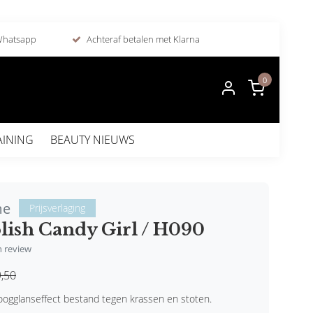
 Whatsapp
Achteraf betalen met Klarna
0
AINING
BEAUTY NIEUWS
me
Prijsverlaging
lish Candy Girl / H090
en review
,50
ogglanseffect bestand tegen krassen en stoten.