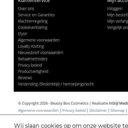
Klantenservice
Mijn acco
Over ons
Inloggen
Service en Garanties
Mijn bestel
Klachtenregeling
Mijn verlangl
Cookieverklaring
Vergelijk p
Elysir
Algemene voorwaarden
Loyalty Korting
Nieuwsbrief voorwaarden
Betaalmethodes
Privacy beleid
Productveiligheid
Reviews
Verzending /Bedenktijd / herroepingsrecht
© Copyright 2026 - Beauty Box Cosmetics | Realisatie
InStijl Med
Algemene voorwaarden
|
Privacy beleid
|
Disclaimer
|
Sitemap
Wij slaan cookies op om onze website te
Cookiebeleid