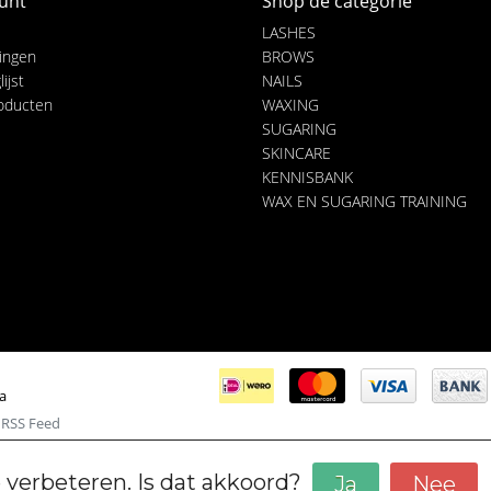
unt
Shop de categorie
LASHES
lingen
BROWS
ijst
NAILS
roducten
WAXING
SUGARING
SKINCARE
KENNISBANK
WAX EN SUGARING TRAINING
ia
|
RSS Feed
 verbeteren. Is dat akkoord?
Ja
Nee