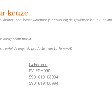
ur keuze
e kleurdruppel bevat waarmee je eenvoudig de gewenste kleur kunt vind
van aangenaam maakt.
sh, enkel de originele producten van La Femme®
La Femme
PVLEDH090
5901619108994
5901619108994