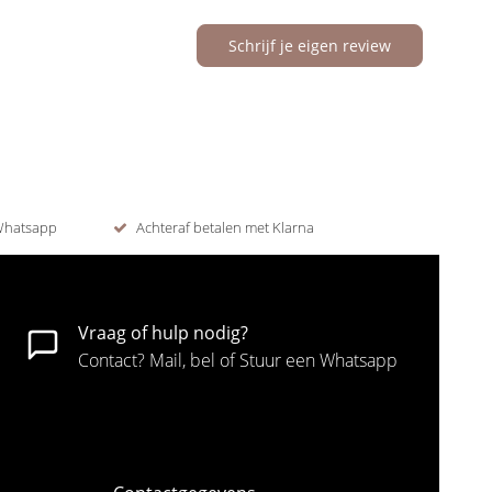
Schrijf je eigen review
 Whatsapp
Achteraf betalen met Klarna
Vraag of hulp nodig?
Contact? Mail, bel of Stuur een Whatsapp