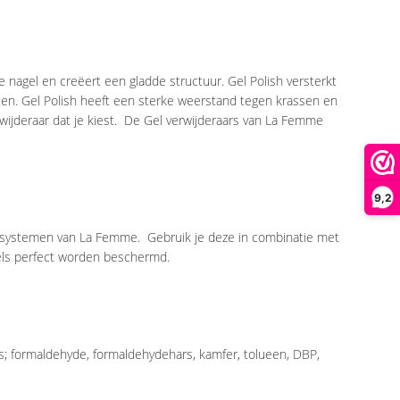
e nagel en creëert een gladde structuur. Gel Polish versterkt
en. Gel Polish heeft een sterke weerstand tegen krassen en
rwijderaar dat je kiest. De Gel verwijderaars van La Femme
9,2
lsystemen van La Femme. Gebruik je deze in combinatie met
agels perfect worden beschermd.
oals; formaldehyde, formaldehydehars, kamfer, tolueen, DBP,