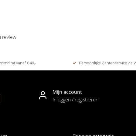
n review
rzending vanaf € 49,-
Persoonlijke klantenservice via
Mijn account
Inloggen / registreren