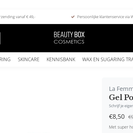
rzending vanaf € 49,-
Persoonlijke klantenservice via
RING
SKINCARE
KENNISBANK
WAX EN SUGARING TR
La Fem
Gel Po
Schrijf je eig
€8,50
€9
Met super ho