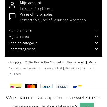
Mijn account
Inloggen / registreren
Vraag of hulp nodig?
Contact? Mail, bel of Stuur een Whatsapp
Klantenservice
Mijn account
Shop de categorie
Contactgegevens
© Copyright 2026 - Beauty Box Cosmetics | Realisatie
InStijl Media
Algemene voorwaarden
|
Privacy beleid
|
Disclaimer
|
Sitemap
|
RSS Feed
Wij slaan cookies op om onze website te