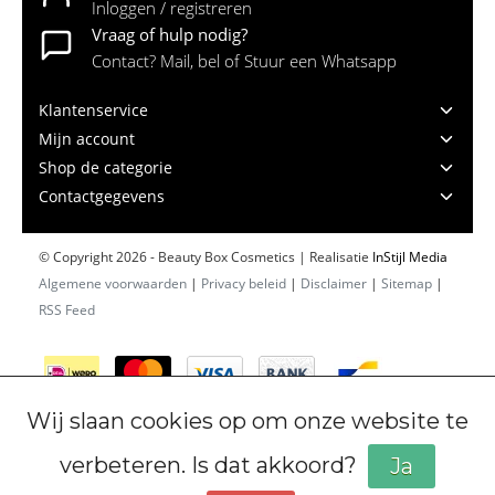
Inloggen / registreren
Vraag of hulp nodig?
Contact? Mail, bel of Stuur een Whatsapp
Klantenservice
Mijn account
Shop de categorie
Contactgegevens
© Copyright 2026 - Beauty Box Cosmetics | Realisatie
InStijl Media
Algemene voorwaarden
|
Privacy beleid
|
Disclaimer
|
Sitemap
|
RSS Feed
Wij slaan cookies op om onze website te
verbeteren. Is dat akkoord?
Ja