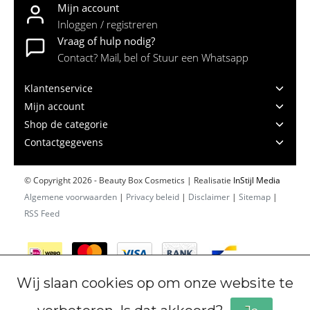
Mijn account
Inloggen / registreren
Vraag of hulp nodig?
Contact? Mail, bel of Stuur een Whatsapp
Klantenservice
Mijn account
Shop de categorie
Contactgegevens
© Copyright 2026 - Beauty Box Cosmetics | Realisatie
InStijl Media
Algemene voorwaarden
|
Privacy beleid
|
Disclaimer
|
Sitemap
|
RSS Feed
Wij slaan cookies op om onze website te