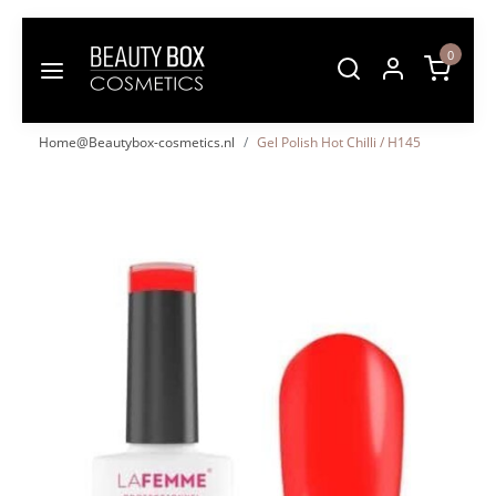
0
Home@Beautybox-cosmetics.nl
Gel Polish Hot Chilli / H145