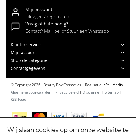
Mijn account
Inloggen / registreren
Vraag of hulp nodig?
Contact? Mail, bel of Stuur een Whatsapp
Klantenservice
Mijn account
Shop de categorie
Contactgegevens
© Copyright 2026 - Beauty Box Cosmetics | Realisatie
InStijl Media
Algemene voorwaarden
|
Privacy beleid
|
Disclaimer
|
Sitemap
|
RSS Feed
Wij slaan cookies op om onze website te