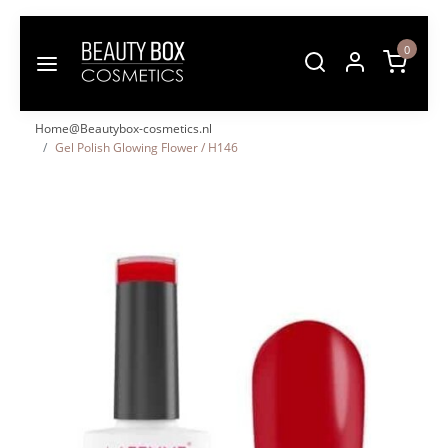
0
Home@Beautybox-cosmetics.nl
Gel Polish Glowing Flower / H146