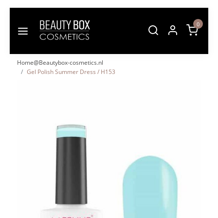
0
Home@Beautybox-cosmetics.nl
Gel Polish Summer Dress / H153