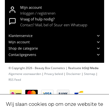
Mijn account
Inloggen / registreren
Vraag of hulp nodig?
Contact? Mail, bel of Stuur een Whatsapp
Klantenservice
Mijn account
Shop de categorie
Contactgegevens
© Copyright 2026 - Beauty Box Cosmetics | Realisatie
InStijl Media
Algemene voorwaarden
|
Privacy beleid
|
Disclaimer
|
Sitemap
|
RSS Feed
Wij slaan cookies op om onze website te