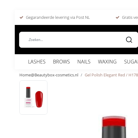
Gegarandeerde levering via Post NL
Gratis ve
LASHES
BROWS
NAILS
WAXING
SUGA
Home@Beautybox-cosmetics.nl
Gel Polish Elegant Red / H178