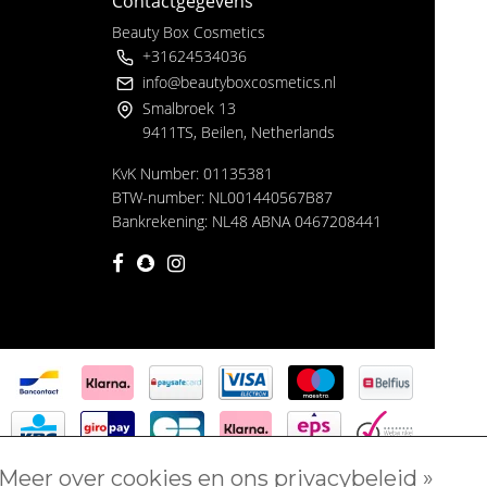
Contactgegevens
Beauty Box Cosmetics
+31624534036
info@beautyboxcosmetics.nl
Smalbroek 13
9411TS, Beilen, Netherlands
KvK Number: 01135381
BTW-number: NL001440567B87
Bankrekening: NL48 ABNA 0467208441
Meer over cookies en ons privacybeleid »