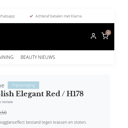
 Whatsapp
Achteraf betalen met Klarna
0
AINING
BEAUTY NIEUWS
me
Prijsverlaging
lish Elegant Red / H178
en review
,50
ogglanseffect bestand tegen krassen en stoten.