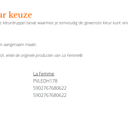
ur keuze
e kleurdruppel bevat waarmee je eenvoudig de gewenste kleur kunt vind
van aangenaam maakt.
sh, enkel de originele producten van La Femme®
La Femme
PVLEDH178
5902767680622
5902767680622