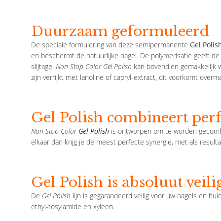
Duurzaam geformuleerd
De speciale formulering van deze semipermanente
Gel Polis
en beschermt de natuurlijke nagel. De polymerisatie geeft de
slijtage.
Non Stop Color Gel Polish
kan bovendien gemakkelijk wo
zijn verrijkt met lanoline of capryl-extract, dit voorkomt overm
Gel Polish combineert perf
Non Stop Color
Gel Polish
is ontworpen om te worden gecombi
elkaar dan krijg je de meest perfecte synergie, met als result
Gel Polish is absoluut veili
De
Gel Polish
lijn is gegarandeerd veilig voor uw nagels en hui
ethyl-tosylamide en xyleen.