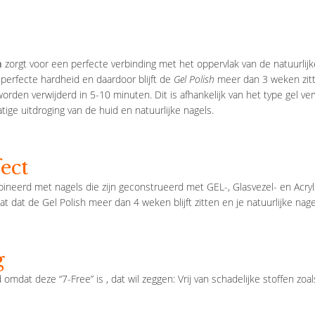
h
zorgt voor een perfecte verbinding met het oppervlak van de natuurlijk
 perfecte hardheid en daardoor blijft de
Gel Polish
meer dan 3 weken zitt
rden verwijderd in 5-10 minuten. Dit is afhankelijk van het type gel ve
atige uitdroging van de huid en natuurlijke nagels.
ect
neerd met nagels die zijn geconstrueerd met GEL-, Glasvezel- en Acry
aat dat de Gel Polish meer dan 4 weken blijft zitten en je natuurlijke n
g
d omdat deze “7-Free” is , dat wil zeggen: Vrij van schadelijke stoffen z