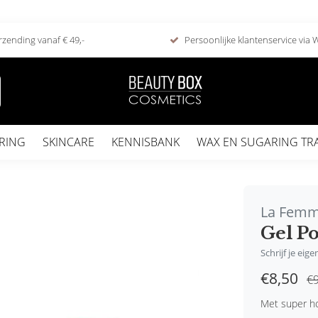
rzending vanaf € 49,-
Persoonlijke klantenservice via
RING
SKINCARE
KENNISBANK
WAX EN SUGARING TR
La Fem
Gel Po
Schrijf je eig
€8,50
€9
Met super ho