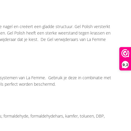
e nagel en creëert een gladde structuur. Gel Polish versterkt
en. Gel Polish heeft een sterke weerstand tegen krassen en
rwijderaar dat je kiest. De Gel verwijderaars van La Femme
9,2
lsystemen van La Femme. Gebruik je deze in combinatie met
agels perfect worden beschermd.
oals; formaldehyde, formaldehydehars, kamfer, tolueen, DBP,