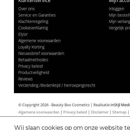
Klantenservice
Mijn acco
Over ons
Inloggen
Service en Garanties
Mijn bestel
Klachtenregeling
Mijn verlangl
Cookieverklaring
Vergelijk p
Elysir
Algemene voorwaarden
Loyalty Korting
Nieuwsbrief voorwaarden
Betaalmethodes
Privacy beleid
Productveiligheid
Reviews
Verzending /Bedenktijd / herroepingsrecht
© Copyright 2026 - Beauty Box Cosmetics | Realisatie
InStijl Med
Algemene voorwaarden
|
Privacy beleid
|
Disclaimer
|
Sitemap
Wij slaan cookies op om onze website te
Cookiebeleid