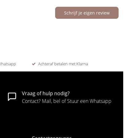
Schrijf je eigen review
 Whatsapp
Achteraf betalen met Klarna
Vraag of hulp nodig?
Contact? Mail, bel of Stuur een Whatsapp