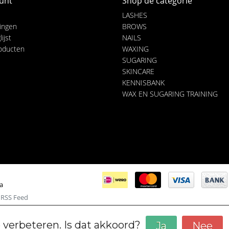
unt
Shop de categorie
LASHES
lingen
BROWS
ijst
NAILS
roducten
WAXING
SUGARING
SKINCARE
KENNISBANK
WAX EN SUGARING TRAINING
ia
|
RSS Feed
 verbeteren. Is dat akkoord?
Ja
Nee