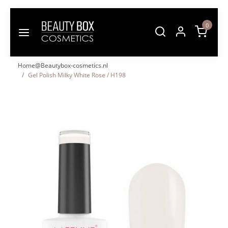
0
Home@Beautybox-cosmetics.nl
Gel Polish Milky White Rose / H198