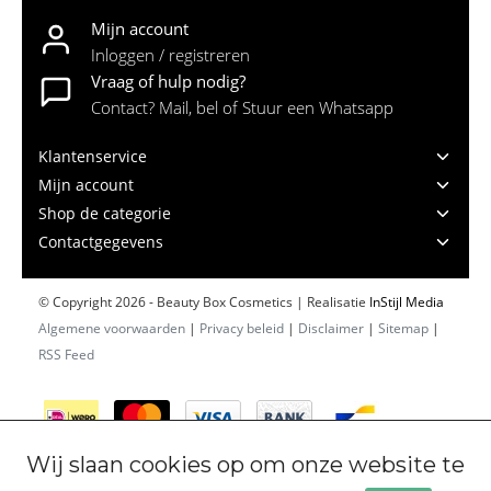
Mijn account
Inloggen / registreren
Vraag of hulp nodig?
Contact? Mail, bel of Stuur een Whatsapp
Klantenservice
Mijn account
Shop de categorie
Contactgegevens
© Copyright 2026 - Beauty Box Cosmetics | Realisatie
InStijl Media
Algemene voorwaarden
|
Privacy beleid
|
Disclaimer
|
Sitemap
|
RSS Feed
Wij slaan cookies op om onze website te