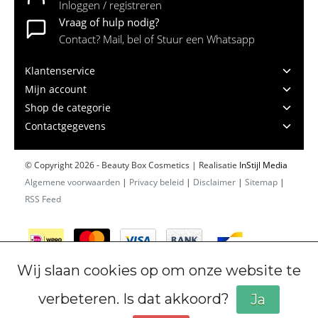
Inloggen / registreren
Vraag of hulp nodig?
Contact? Mail, bel of Stuur een Whatsapp
Klantenservice
Mijn account
Shop de categorie
Contactgegevens
© Copyright 2026 - Beauty Box Cosmetics | Realisatie
InStijl Media
Algemene voorwaarden
|
Privacy beleid
|
Disclaimer
|
Sitemap
|
RSS Feed
Wij slaan cookies op om onze website te
verbeteren. Is dat akkoord?
Ja