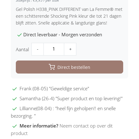
Stukprijs : €9,95 / per stuk
Gel Polish H338_PINK DIFFERENT van La Femme® met
een schitterende Shocking Pink kleur die tot 21 dagen
blijft zitten. Snelle applicatie & langdurige glans!
Direct leverbaar - Morgen verzonden
-
+
Aantal
Direct bestellen
Frank (08-05) "Geweldige service"
Samantha (26-4) "Super product en top levering!"
Lillianne(08-04) : "heel fijn geholpen!! en snelle
bezorging. "
Meer informatie?
Neem contact op over dit
product