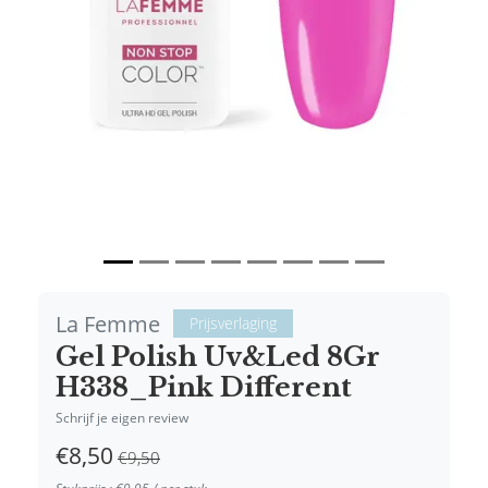
Vorige
Volgende
La Femme
Prijsverlaging
Gel Polish Uv&Led 8Gr
H338_Pink Different
Schrijf je eigen review
€8,50
€9,50