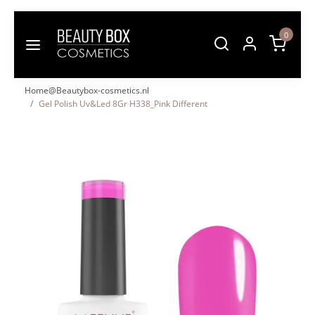
0
Home@Beautybox-cosmetics.nl
Gel Polish Uv&Led 8Gr H338_Pink Different