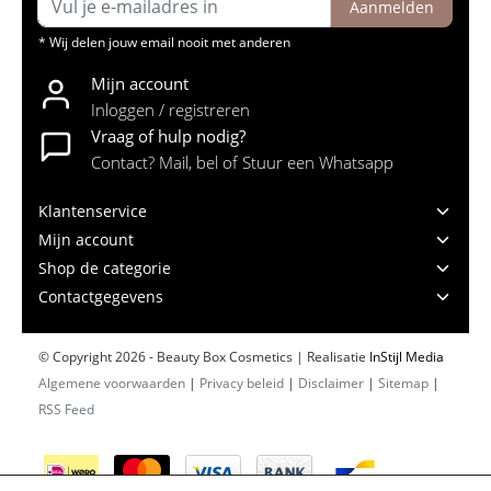
Aanmelden
* Wij delen jouw email nooit met anderen
Mijn account
Inloggen / registreren
Vraag of hulp nodig?
Contact? Mail, bel of Stuur een Whatsapp
Klantenservice
Mijn account
Shop de categorie
Contactgegevens
© Copyright 2026 - Beauty Box Cosmetics | Realisatie
InStijl Media
Algemene voorwaarden
|
Privacy beleid
|
Disclaimer
|
Sitemap
|
RSS Feed