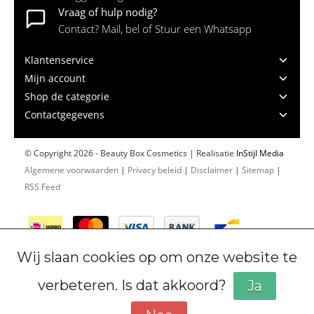
Vraag of hulp nodig?
Contact? Mail, bel of Stuur een Whatsapp
Klantenservice
Mijn account
Shop de categorie
Contactgegevens
© Copyright 2026 - Beauty Box Cosmetics | Realisatie
InStijl Media
Algemene voorwaarden
|
Privacy beleid
|
Disclaimer
|
Sitemap
|
RSS Feed
Wij slaan cookies op om onze website te
verbeteren. Is dat akkoord?
Ja