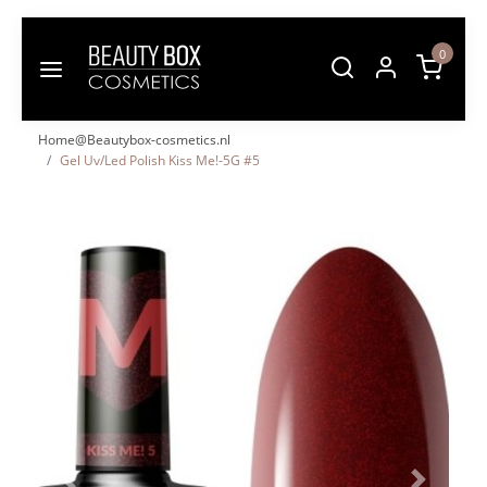
0
Home@Beautybox-cosmetics.nl
Gel Uv/Led Polish Kiss Me!-5G #5