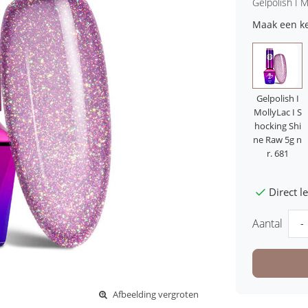
Gelpolish I 
Maak een k
Gelpolish I
MollyLac I S
hocking Shi
ne Raw 5g n
r. 681
Direct 
Aantal
-
Afbeelding vergroten