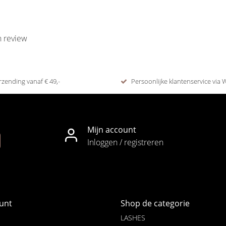
n review
rzending vanaf € 49,-
Persoonlijke klantenservice via
Mijn account
Inloggen / registreren
unt
Shop de categorie
LASHES