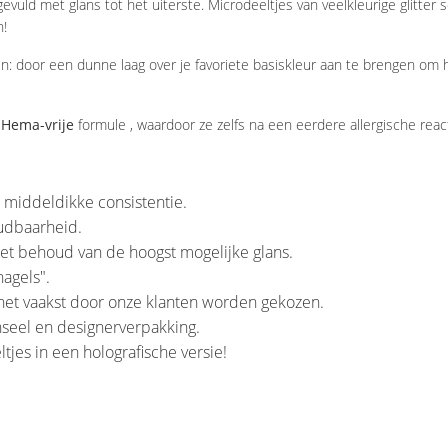
evuld met glans tot het uiterste. Microdeeltjes van veelkleurige glitter
en!
en: door een dunne laag over je favoriete basiskleur aan te brengen om 
-Hema-vrije
formule , waardoor ze zelfs na een eerdere allergische re
 middeldikke consistentie.
oudbaarheid.
et behoud van de hoogst mogelijke glans.
nagels".
 het vaakst door onze klanten worden gekozen.
nseel en designerverpakking.
tjes in een holografische versie!