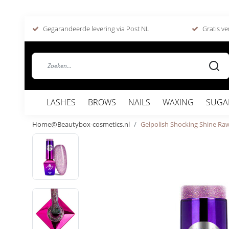
Gegarandeerde levering via Post NL
Gratis ve
LASHES
BROWS
NAILS
WAXING
SUGA
Home@Beautybox-cosmetics.nl
Gelpolish Shocking Shine Raw