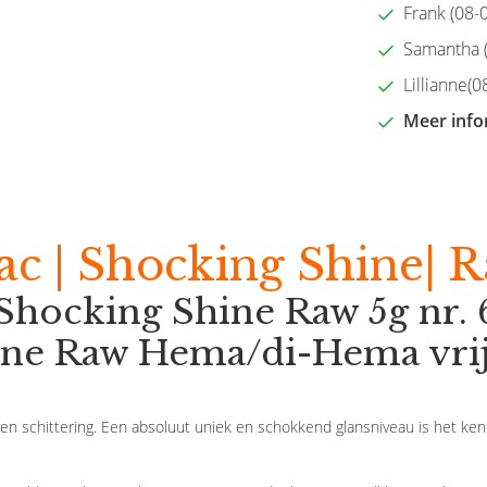
Frank (08-0
Samantha (2
Lillianne(08
Meer info
ac | Shocking Shine| R
 Shocking Shine Raw 5g nr. 
ne Raw Hema/di-Hema vrije
n schittering. Een absoluut uniek en schokkend glansniveau is het k