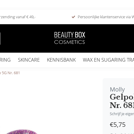
rzending vanaf € 49,-
Persoonlijke klantenservice via
RING
SKINCARE
KENNISBANK
WAX EN SUGARING TR
 5G Nr. 681
Molly
Gelpo
Nr. 68
Schrijf je eig
€5,75