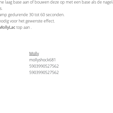
e laag base aan of bouwen deze op met een base als de nagelar
s.
-lamp gedurende 30 tot 60 seconden.
nodig voor het gewenste effect.
MollyLac
top aan .
Molly
mollyshock681
5903990527562
5903990527562