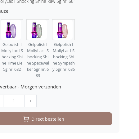
MollyLac I Shocking Shine Raw 5g nr. 681
euze:
Gelpolish I
Gelpolish I
Gelpolish I
MollyLac I S
MollyLac I S
MollyLac I S
hocking Shi
hocking Shi
hocking Shi
ne Time Lie
ne Spacewal
ne Sympath
5g nr. 682
ker 5gr nr. 6
y 5gr nr. 686
83
leverbaar - Morgen verzonden
+
Direct bestellen