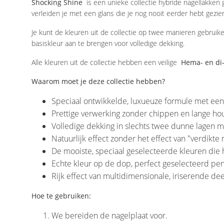
Shocking Shine
is een unieke collectie hybride nagellakken g
verleiden je met een glans die je nog nooit eerder hebt gezi
Je kunt de kleuren uit de collectie op twee manieren gebruik
basiskleur aan te brengen voor volledige dekking.
Alle kleuren uit de collectie hebben een veilige
Hema- en di
Waarom moet je deze collectie hebben?
Speciaal ontwikkelde, luxueuze formule met een
Prettige verwerking zonder chippen en lange h
Volledige dekking in slechts twee dunne lagen m
Natuurlijk effect zonder het effect van "verdikte 
De mooiste, speciaal geselecteerde kleuren die
Echte kleur op de dop, perfect geselecteerd pe
Rijk effect van multidimensionale, iriserende deel
Hoe te gebruiken:
We bereiden de nagelplaat voor.