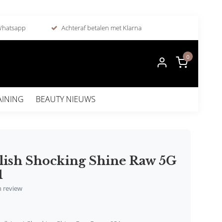
 Whatsapp
Achteraf betalen met Klarna
0
AINING
BEAUTY NIEUWS
lish Shocking Shine Raw 5G
1
en review