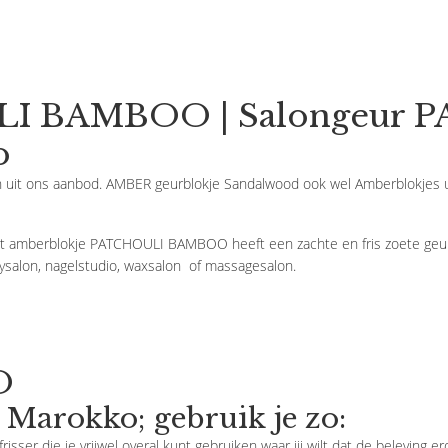
LI BAMBOO | Salongeur
o
it ons aanbod. AMBER geurblokje Sandalwood ook wel Amberblokjes ui
 amberblokje PATCHOULI BAMBOO heeft een zachte en fris zoete geur.
ysalon, nagelstudio, waxsalon of massagesalon.
O
 Marokko; gebruik je zo:
isser die je vrijwel overal kunt gebruiken waar jij wilt dat de beleving 