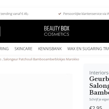
rzending vanaf € 49,-
Persoonlijke klantenservice via
RING
SKINCARE
KENNISBANK
WAX EN SUGARING TR
o , Salongeur Patchouli Bambooamberblokjes Marokko
Interior
Geurb
Salon
Bambo
Schrijf je eig
€2,95