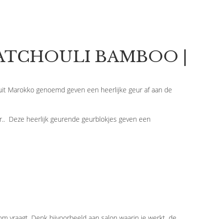
 PATCHOULI BAMBOO |
t Marokko genoemd geven een heerlijke geur af aan de
. Deze heerlijk geurende geurblokjes geven een
erom vraagt. Denk bijvoorbeeld aan salon waarin je werkt, de