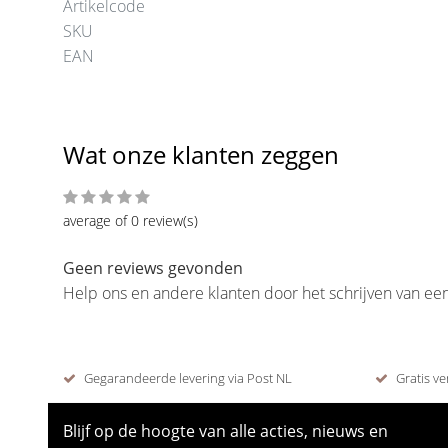
Artikelcode
SKU
EAN
Wat onze klanten zeggen
average of 0 review(s)
Geen reviews gevonden
Help ons en andere klanten door het schrijven van ee
Gegarandeerde levering via Post NL
Gratis ve
Blijf op de hoogte van alle acties, nieuws en