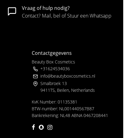
Vraag of hulp nodig?
Contact? Mail, bel of Stuur een Whatsapp
Contactgegevens
Beauty Box Cosmetics
+31624534036
info@beautyboxcosmetics.nl
Smalbroek 13
9411TS, Beilen, Netherlands
KvK Number: 01135381
BTW-number: NL001440567B87
Bankrekening: NL48 ABNA 0467208441