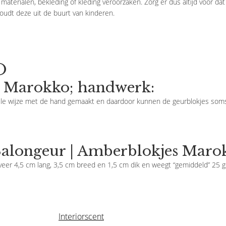
aterialen, bekleding of kleding veroorzaken. Zorg er dus altijd voor dat 
oudt deze uit de buurt van kinderen.
O
s Marokko; handwerk:
e wijze met de hand gemaakt en daardoor kunnen de geurblokjes soms ee
alongeur | Amberblokjes Marok
veer 4,5 cm lang, 3,5 cm breed en 1,5 cm dik en weegt “gemiddeld” 25 
Interiorscent