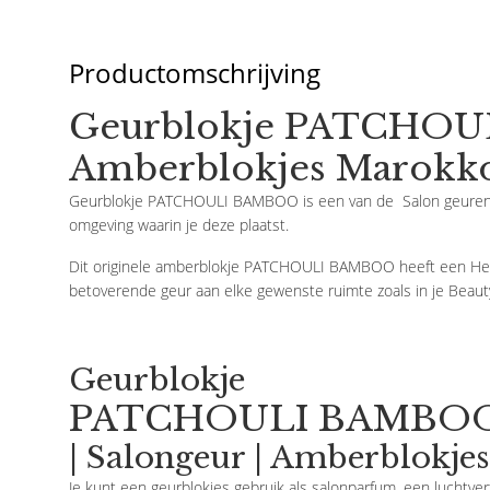
Productomschrijving
Geurblokje PATCHOU
Amberblokjes Marokk
Geurblokje PATCHOULI BAMBOO is een van de Salon geuren u
omgeving waarin je deze plaatst.
Dit originele amberblokje PATCHOULI BAMBOO heeft een Het
betoverende geur aan elke gewenste ruimte zoals in je Beaut
Geurblokje
PATCHOULI BAMBO
| Salongeur | Amberblokjes
Je kunt een geurblokjes gebruik als salonparfum, een luchtverfr