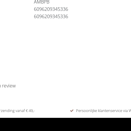
AMBPB
6096209345336
6096209345336
n review
rzending vanaf € 49,-
Persoonlijke klantenservice via