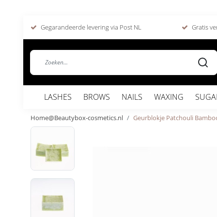
Gegarandeerde levering via Post NL
Gratis ve
LASHES
BROWS
NAILS
WAXING
SUGA
Home@Beautybox-cosmetics.nl
Geurblokje Patchouli Bambo