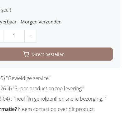
 geur!
leverbaar - Morgen verzonden
+
Direct bestellen
5) "Geweldige service"
6-4) "Super product en top levering!"
-04) : "heel fijn geholpen!! en snelle bezorging. "
rmatie?
Neem contact op over dit product