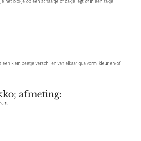
je het blokje op een schaaltje of bakje legt of in een zakje
n klein beetje verschillen van elkaar qua vorm, kleur en/of
ko; afmeting:
gram.