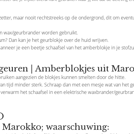
rzetter, maar nooit rechtstreeks op de ondergrond, dit om event
een wax/geurbrander worden gebruikt.
um? Dan kan je het geurblokje over de huid wrijven.
wanneer je een beetje schaafsel van het amberblokje in je stofz
geuren | Amberblokjes uit Maro
bruiken aangezien de blokjes kunnen smelten door de hitte.
an tijd minder sterk. Schraap dan met een mesje wat van het g
of verwarm het schaafsel in een elektrische waxbrander/geurbra
O
s Marokko; waarschuwing: