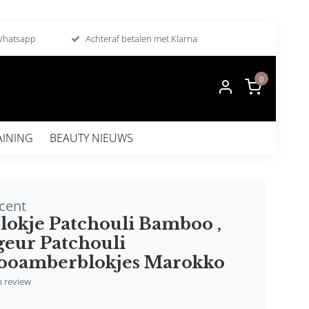
 Whatsapp
Achteraf betalen met Klarna
0
AINING
BEAUTY NIEUWS
scent
lokje Patchouli Bamboo ,
geur Patchouli
oamberblokjes Marokko
en review