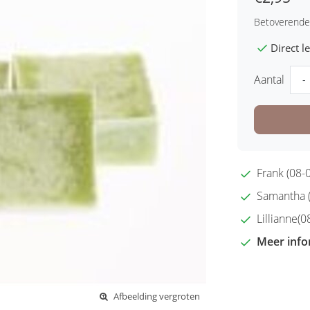
Betoverende
Direct 
Aantal
-
Frank (08-0
Samantha (2
Lillianne(08
Meer info
Afbeelding vergroten