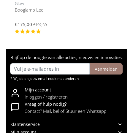
Glow
Booglamp Led
€175,00
€192,50
Blijf op de hoogte van alle acties, nieuws en innovaties
Aanmelden
* Wij delen jouw email nooit met anderen
Mijn account
Inloggen / registreren
Vraag of hulp nodig?
Contact? Mail, bel of Stuur een Whatsapp
Klantenservice
Mijn account