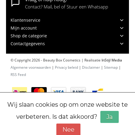
Contact? Mail, bel of Stuur een Whatsapp
Klantenservice
Mijn account
Shop de categorie
Contactgegevens
© Copyright 2026 - Beauty Box Cosmetics | Realisatie
InStijl Media
Algemene voorwaarden
|
Privacy beleid
|
Disclaimer
|
Sitemap
|
RSS Feed
Wij slaan cookies op om onze website te
verbeteren. Is dat akkoord?
Ja
Nee