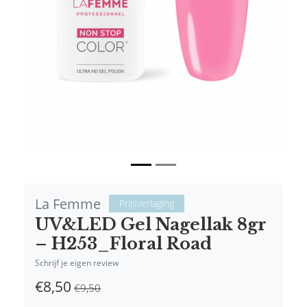
Vorige
Volgende
La Femme
Prijsverlaging
UV&LED Gel Nagellak 8gr
– H253_Floral Road
Schrijf je eigen review
€8,50
€9,50