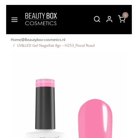
0
Home@Beautybox-cosmetics.nl
UV&LED Gel Nagellak 8gr – H253_Floral Road