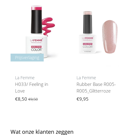
Prijsverlaging
La Femme
La Femme
H033/ Feeling in
Rubber Base R005-
Love
R005_Glitterroze
€8,50
€9,95
€9,50
Wat onze klanten zeggen