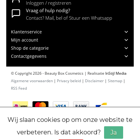
Inloggen / registreren
Vraag of hulp nodig?
Contact? Mail, bel of Stuur een Whatsapp
Klantenservice
Mijn account
Shop de categorie
Contactgegevens
© Copyright 2026 - Beauty Box Cosmetics | Realisatie
InStijl Media
Algemene voorwaarden
|
Privacy beleid
|
Disclaimer
|
Sitemap
|
RSS Feed
Wij slaan cookies op om onze website te
verbeteren. Is dat akkoord?
Ja