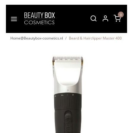
0
Home@Beautybox-cosmetics.nl
Beard & Hairclipper Master 400
Vorige
Volgende