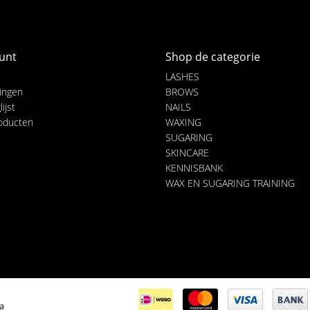
unt
Shop de categorie
LASHES
lingen
BROWS
ijst
NAILS
roducten
WAXING
SUGARING
SKINCARE
KENNISBANK
WAX EN SUGARING TRAINING
ia