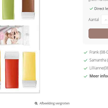
Direct 
Aantal
-
Frank (08-0
Samantha (2
Lillianne(08
Meer info
Afbeelding vergroten