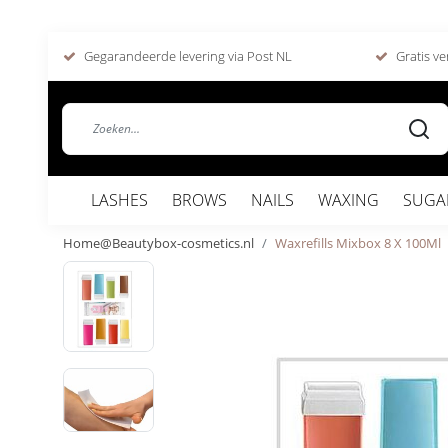
Gegarandeerde levering via Post NL
Gratis ve
LASHES
BROWS
NAILS
WAXING
SUGA
Home@Beautybox-cosmetics.nl
Waxrefills Mixbox 8 X 100Ml