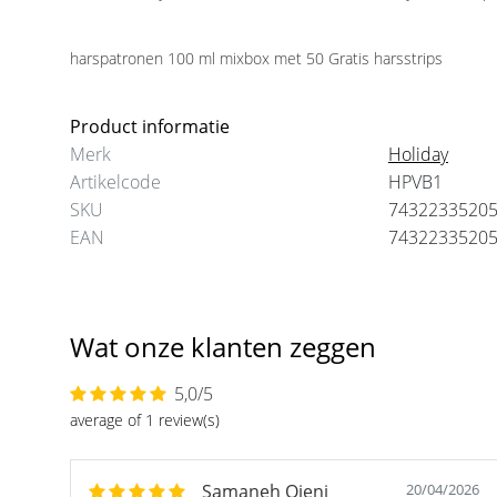
harspatronen 100 ml mixbox met 50 Gratis harsstrips
Product informatie
Merk
Holiday
Artikelcode
HPVB1
SKU
7432233520
EAN
7432233520
Wat onze klanten zeggen
5,0/5
average of 1 review(s)
Samaneh Ojeni
20/04/2026