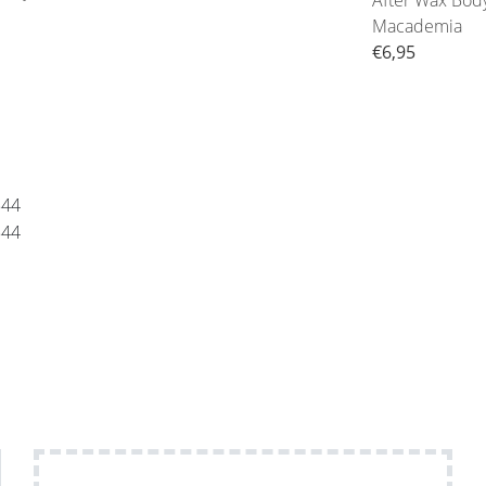
Macademia
€6,95
544
544