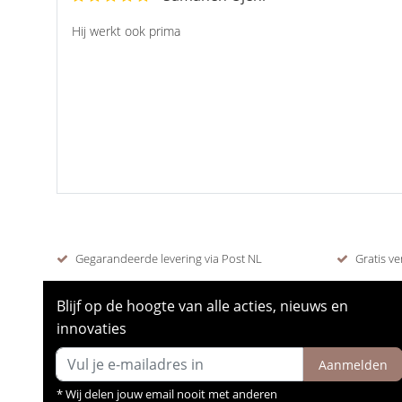
Hij werkt ook prima
Gegarandeerde levering via Post NL
Gratis ve
Blijf op de hoogte van alle acties, nieuws en
innovaties
Aanmelden
* Wij delen jouw email nooit met anderen