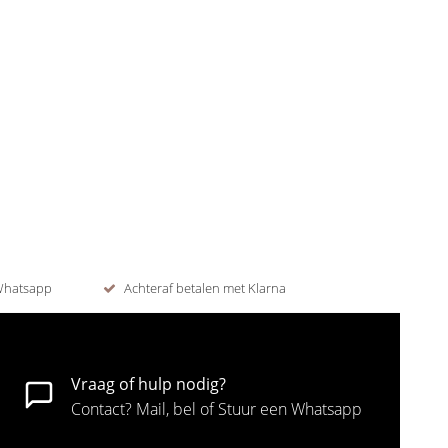
 Whatsapp
Achteraf betalen met Klarna
Vraag of hulp nodig?
Contact? Mail, bel of Stuur een Whatsapp