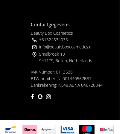
Contactgegevens
Beauty Box Cosmetics
+31624534036
info@beautyboxcosmetics.nl
Smalbroek 13
9411TS, Beilen, Netherlands
KvK Number: 01135381
BTW-number: NL001440567B87
Bankrekening: NL48 ABNA 0467208441