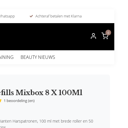
 Whatsapp
Achteraf betalen met Klarna
0
AINING
BEAUTY NIEUWS
fills Mixbox 8 X 100Ml
1 beoordeling (en)
rianten Harspatronen, 100 ml met brede roller en 50
rips