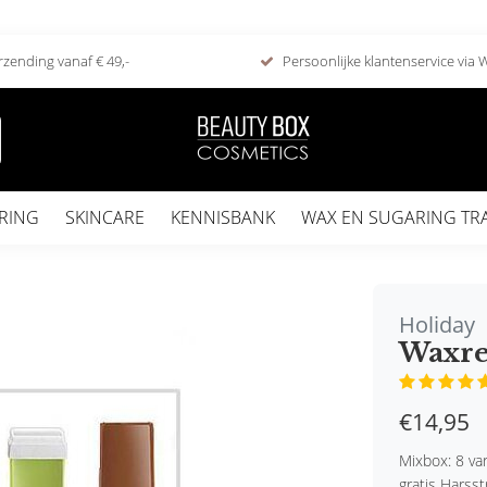
rzending vanaf € 49,-
Persoonlijke klantenservice via
RING
SKINCARE
KENNISBANK
WAX EN SUGARING TR
Holiday
Waxre
€14,95
Mixbox: 8 va
gratis Harsst