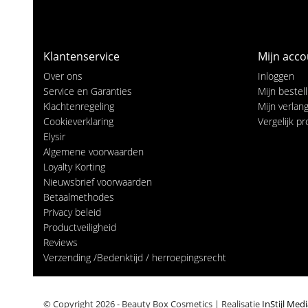
Klantenservice
Mijn acco
Over ons
Inloggen
Service en Garanties
Mijn bestel
Klachtenregeling
Mijn verlangl
Cookieverklaring
Vergelijk p
Elysir
Algemene voorwaarden
Loyalty Korting
Nieuwsbrief voorwaarden
Betaalmethodes
Privacy beleid
Productveiligheid
Reviews
Verzending /Bedenktijd / herroepingsrecht
© Copyright 2026 - Beauty Box Cosmetics | Realisatie
InStijl Med