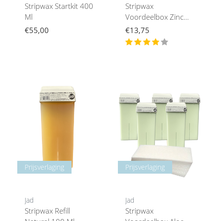
Stripwax Startkit 400
Stripwax
Ml
Voordeelbox Zinc
Oxide
€55,00
€13,75
Prijsverlaging
Prijsverlaging
Jad
Jad
Stripwax Refill
Stripwax