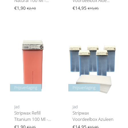
Natural 100 Ml -
Voordeelbox Aloe
Normale Huid
Vera & Argan
€1,90
€14,95
€2,10
€15,95
Prijsverlaging
Prijsverlaging
Jad
Jad
Stripwax Refill
Stripwax
Titanium 100 Ml -
Voordeelbox Azuleen
Gevoelige Huid
€1,90
€14,95
€2,25
€15,95