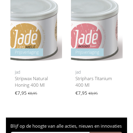
Prijsverlaging
Prijsverlaging
Jad
Jad
Stripwax Natural
Striphars Titanium
Honing 400 Ml
400 Ml
€7,95
€7,95
€8,95
€8,95
Blijf op de hoogte van alle acties, nieuws en innovaties