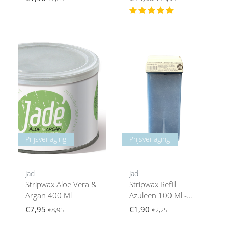
Prijsverlaging
Prijsverlaging
Jad
Jad
Stripwax Aloe Vera &
Stripwax Refill
Argan 400 Ml
Azuleen 100 Ml -
Gevoelige Huid
€7,95
€1,90
€8,95
€2,25