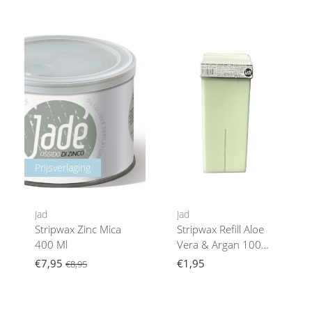
Prijsverlaging
Jad
Jad
Stripwax Zinc Mica
Stripwax Refill Aloe
400 Ml
Vera & Argan 100
Mlgevoelige Huid
€7,95
€1,95
€8,95