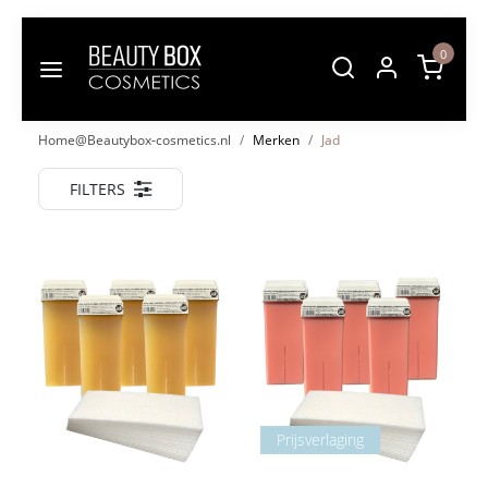
0
Home@Beautybox-cosmetics.nl
Merken
Jad
FILTERS
Prijsverlaging