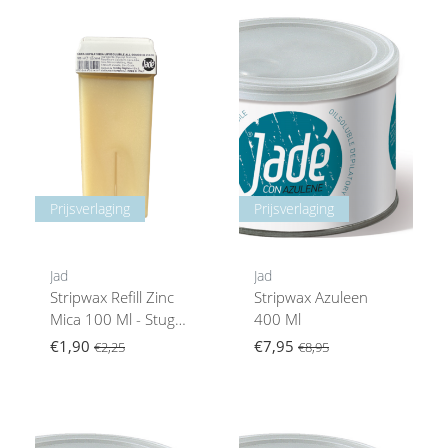
Prijsverlaging
Prijsverlaging
Jad
Jad
Stripwax Refill Zinc
Stripwax Azuleen
Mica 100 Ml - Stug
400 Ml
En Kort Haar
€1,90
€7,95
€2,25
€8,95