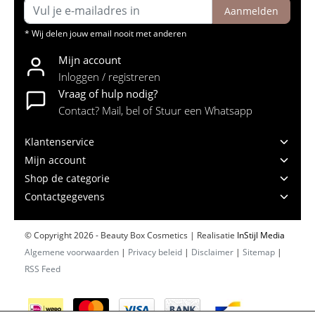
Aanmelden
* Wij delen jouw email nooit met anderen
Mijn account
Inloggen / registreren
Vraag of hulp nodig?
Contact? Mail, bel of Stuur een Whatsapp
Klantenservice
Mijn account
Shop de categorie
Contactgegevens
© Copyright 2026 - Beauty Box Cosmetics | Realisatie
InStijl Media
Algemene voorwaarden
|
Privacy beleid
|
Disclaimer
|
Sitemap
|
RSS Feed