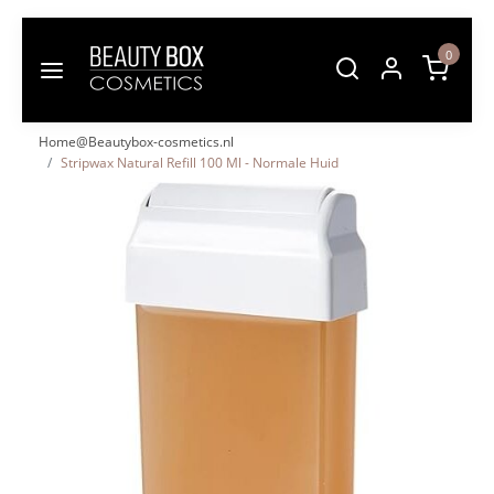
0
Home@Beautybox-cosmetics.nl
Stripwax Natural Refill 100 Ml - Normale Huid