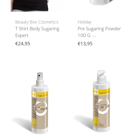
Beauty Box Cosmetics
Holiday
T Shirt Body Sugaring
Pre Sugaring Powder
Expert
100 G -
Professioneel Body
€24,95
€13,95
Sugaring