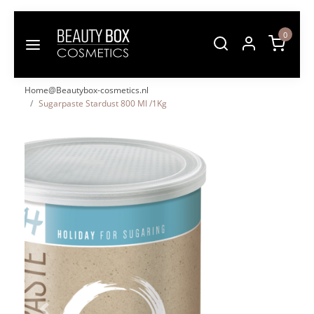
0
Home@Beautybox-cosmetics.nl
Sugarpaste Stardust 800 Ml /1Kg