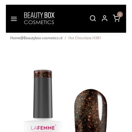
0
Home@Beautybox-cosmetics.nl
Hot Chocolate H381
Vorige
Volgende