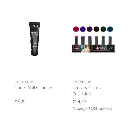
La Femme
La Femme
Under Nail Cleanser
Literary Colors
Collection
€7,25
€54,45
Stukprijs : €9,95 / per stuk