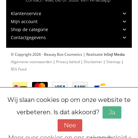
Klantenservice
Mijn account
Shop de categorie
Contactgegevens
© Copyright 2026 - Beauty Box Cosmetics | Realisatie
InStijl Media
Algemene voorwaarden
|
Privacy beleid
|
Disclaimer
|
Sitemap
|
RSS Feed
Wij slaan cookies op om onze website te
verbeteren. Is dat akkoord?
Ja
Nee
Meer over cookies en ons privacybeleid »