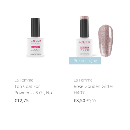
Prijsverlaging
La Femme
La Femme
Top Coat For
Rose Gouden Glitter
Powders - 8 Gr, No
H407
Wipe
€12,75
€8,50
€9,50