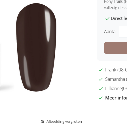
Pony Trails (
volledig dekk
Direct 
Aantal
-
Frank (08-0
Samantha (2
Lillianne(08
Meer info
Afbeelding vergroten