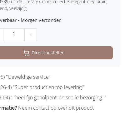
H389) uit de Literary Colors collectie: elegant diep bruin,
end, veelzijdig.
leverbaar - Morgen verzonden
+
Direct bestellen
5) "Geweldige service"
6-4) "Super product en top levering!"
-04) : "heel fijn geholpen!! en snelle bezorging. "
rmatie?
Neem contact op over dit product