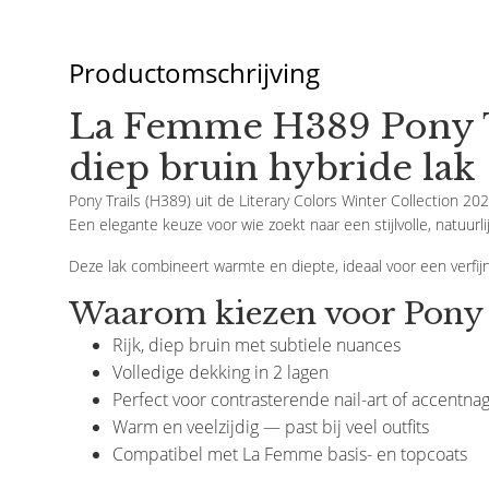
Productomschrijving
La Femme H389 Pony T
diep bruin hybride lak
Pony Trails (H389) uit de Literary Colors Winter Collection 2
Een elegante keuze voor wie zoekt naar een stijlvolle, natuurli
Deze lak combineert warmte en diepte, ideaal voor een verfijn
Waarom kiezen voor Pony 
Rijk, diep bruin met subtiele nuances
Volledige dekking in 2 lagen
Perfect voor contrasterende nail-art of accentnag
Prijsverlaging
Warm en veelzijdig — past bij veel outfits
Compatibel met La Femme basis- en topcoats
La Femme
B. B. Cosmetics
Acrylgelpolygel , Peach 60 Gr.
Stylistic Polypen