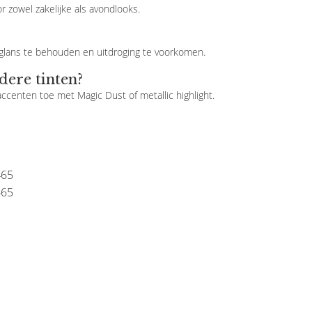
 zowel zakelijke als avondlooks.
 glans te behouden en uitdroging te voorkomen.
dere tinten?
accenten toe met Magic Dust of metallic highlight.
465
465