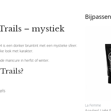
Bijpasse
rails – mystiek
024 is een donker bruintint met een mystieke sfeer.
jke look met karakter.
de manicure in herfst of winter.
Trails?
els
La Femme
La Femme
Acrylgel Starterkit