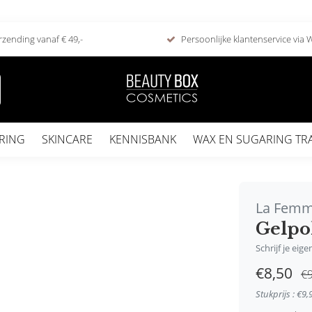
rzending vanaf € 49,-
Persoonlijke klantenservice via
RING
SKINCARE
KENNISBANK
WAX EN SUGARING TR
La Fem
Gelpol
Schrijf je eig
€8,50
€9
Stukprijs : €9,