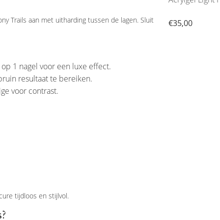
y Trails aan met uitharding tussen de lagen. Sluit
€68,95
€35,00
op 1 nagel voor een luxe effect.
uin resultaat te bereiken.
ge voor contrast.
e tijdloos en stijlvol.
s?