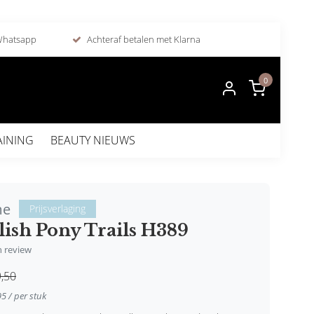
 Whatsapp
Achteraf betalen met Klarna
0
AINING
BEAUTY NIEUWS
me
Prijsverlaging
ish Pony Trails H389
en review
,50
95 / per stuk