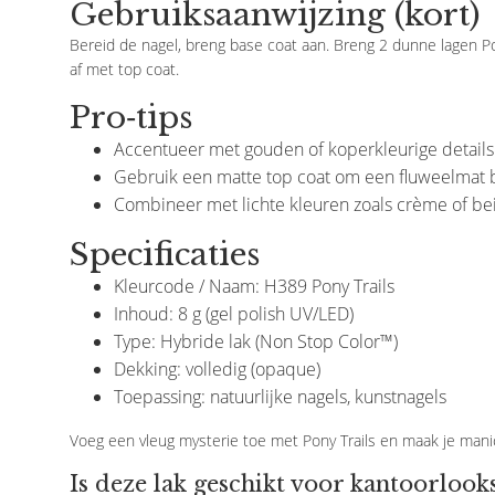
Gebruiksaanwijzing (kort)
Bereid de nagel, breng base coat aan. Breng 2 dunne lagen Pon
€25,00
€29,95
€11,70
af met top coat.
Pro‑tips
Accentueer met gouden of koperkleurige details 
Gebruik een matte top coat om een fluweelmat br
Combineer met lichte kleuren zoals crème of bei
Specificaties
Kleurcode / Naam: H389 Pony Trails
Inhoud: 8 g (gel polish UV/LED)
Type: Hybride lak (Non Stop Color™)
Dekking: volledig (opaque)
Toepassing: natuurlijke nagels, kunstnagels
Voeg een vleug mysterie toe met Pony Trails en maak je manicur
Is deze lak geschikt voor kantoorlook