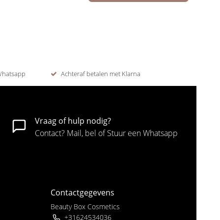
 Whatsapp
Achteraf betalen met Klarna
Vraag of hulp nodig?
Contact? Mail, bel of Stuur een Whatsapp
Contactgegevens
Beauty Box Cosmetics
+31624534036