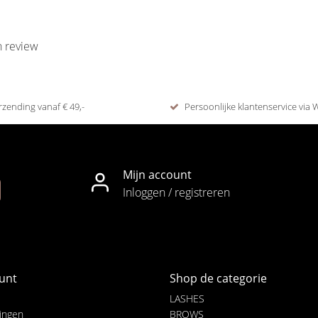
n review
rzending vanaf € 49,-
Persoonlijke klantenservice via
Mijn account
Inloggen / registreren
unt
Shop de categorie
LASHES
lingen
BROWS