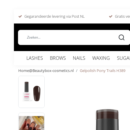
Gegarandeerde levering via Post NL
Gratis ve
LASHES
BROWS
NAILS
WAXING
SUGA
Home@Beautybox-cosmetics.nl
Gelpolish Pony Trails H389