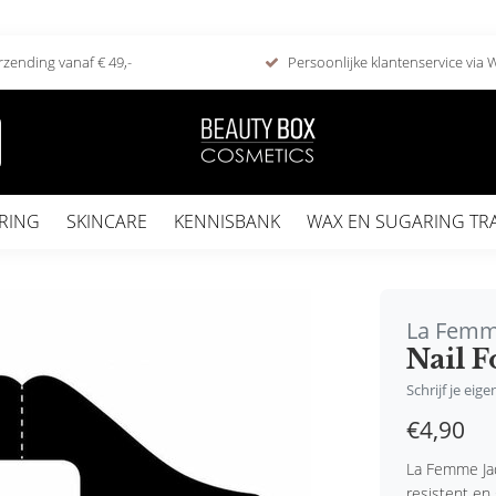
rzending vanaf € 49,-
Persoonlijke klantenservice via
RING
SKINCARE
KENNISBANK
WAX EN SUGARING TR
La Fem
Nail 
Schrijf je eig
€4,90
La Femme Jad
resistent en