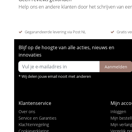
Help ons en andere klanten door het schrijven van ee
Gegarandeerde levering via Post NL
Gratis ve
Blijf op de hoogte van alle acties, nieuws en
innovaties
Aanmelden
* Wij delen jouw email nooit met anderen
Klantenservice
Mijn acco
Over ons
Inloggen
Service en Garanties
Mijn bestel
Klachtenregeling
Mijn verlangl
Cookieverklaring
Vergelijk p