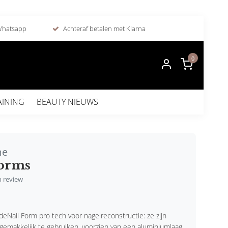
 Whatsapp
Achteraf betalen met Klarna
0
AINING
BEAUTY NIEUWS
me
Forms
en review
eNail Form pro tech voor nagelreconstructie: ze zijn
 gemakkelijk te gebruiken, voorzien van een aluminiumlaag