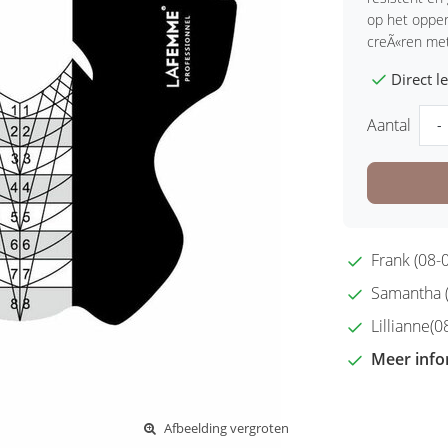
op het opper
creÃ«ren me
Direct 
Aantal
-
Frank (08-0
Samantha (2
Lillianne(08
Meer info
Afbeelding vergroten