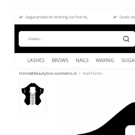
Gegarandeerde levering via Post NL
Gratis ve
LASHES
BROWS
NAILS
WAXING
SUGA
Home@Beautybox-cosmetics.nl
Nail Forms