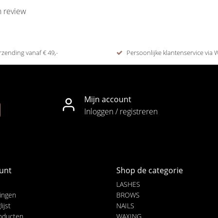
n review
rzending vanaf € 49,-
Persoonlijke klantenservice via
Mijn account
Inloggen / registreren
unt
Shop de categorie
LASHES
lingen
BROWS
ijst
NAILS
roducten
WAXING