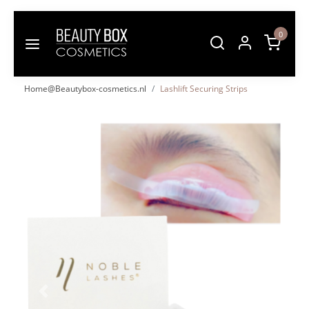
0
Home@Beautybox-cosmetics.nl
Lashlift Securing Strips
Vorige
Volgende