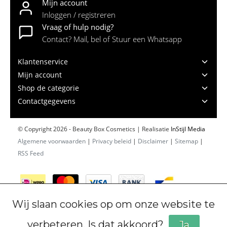
Mijn account
Inloggen / registreren
Vraag of hulp nodig?
Contact? Mail, bel of Stuur een Whatsapp
Klantenservice
Mijn account
Shop de categorie
Contactgegevens
© Copyright 2026 - Beauty Box Cosmetics | Realisatie
InStijl Media
Algemene voorwaarden
|
Privacy beleid
|
Disclaimer
|
Sitemap
|
RSS Feed
Wij slaan cookies op om onze website te
verbeteren. Is dat akkoord?
Ja