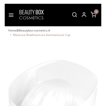
0
Home@Beautybox-cosmetics.nl
Manicure Bowlmanicure Kommanicure Cup