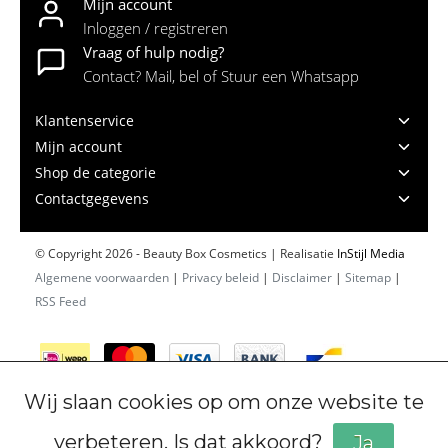
Mijn account
Inloggen / registreren
Vraag of hulp nodig?
Contact? Mail, bel of Stuur een Whatsapp
Klantenservice
Mijn account
Shop de categorie
Contactgegevens
© Copyright 2026 - Beauty Box Cosmetics | Realisatie
InStijl Media
Algemene voorwaarden
|
Privacy beleid
|
Disclaimer
|
Sitemap
|
RSS Feed
Wij slaan cookies op om onze website te
verbeteren. Is dat akkoord?
Ja