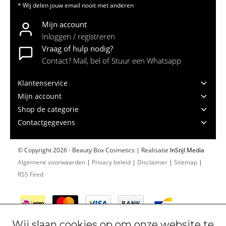
* Wij delen jouw email nooit met anderen
Mijn account
Inloggen / registreren
Vraag of hulp nodig?
Contact? Mail, bel of Stuur een Whatsapp
Klantenservice
Mijn account
Shop de categorie
Contactgegevens
© Copyright 2026 - Beauty Box Cosmetics | Realisatie
InStijl Media
Algemene voorwaarden
|
Privacy beleid
|
Disclaimer
|
Sitemap
|
RSS Feed
Wij slaan cookies op om onze website te