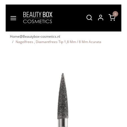
0
Home@Beautybox-cosmetics.nl
Nagelfrees , Diamantfrees Tip 1,8 Mm / 8 Mm Acurata