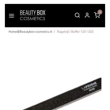
0
Home@Beautybox-cosmetics.nl
Nagelvijl / Buffer 120 / 320