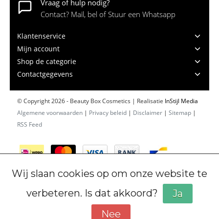
Vraag of hulp nodig?
Contact? Mail, bel of Stuur een Whatsapp
Klantenservice
Mijn account
Shop de categorie
Contactgegevens
© Copyright 2026 - Beauty Box Cosmetics | Realisatie
InStijl Media
Algemene voorwaarden
|
Privacy beleid
|
Disclaimer
|
Sitemap
|
RSS Feed
Wij slaan cookies op om onze website te
verbeteren. Is dat akkoord?
Ja
Nee