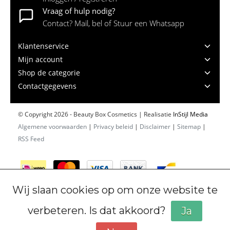
Vraag of hulp nodig?
Contact? Mail, bel of Stuur een Whatsapp
Klantenservice
Mijn account
Shop de categorie
Contactgegevens
© Copyright 2026 - Beauty Box Cosmetics | Realisatie
InStijl Media
Algemene voorwaarden
|
Privacy beleid
|
Disclaimer
|
Sitemap
|
RSS Feed
Wij slaan cookies op om onze website te
verbeteren. Is dat akkoord?
Ja