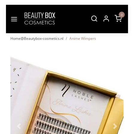
0
Home@Beautybox-cosmetics.nl
Anime Wimpers
Vorige
Volgende