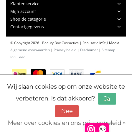
Klantenservice
Mijn account
Shop de categorie
Contactgegevens
© Copyright 2026 - Beauty Box Cosmetics | Realisatie
InStijl Media
Algemene voorwaarden
|
Privacy beleid
|
Disclaimer
|
Sitemap
|
RSS Feed
Wij slaan cookies op om onze website te
verbeteren. Is dat akkoord?
Ja
Nee
Meer over cookies en ons privacybeleid »
Cookiebeleid
9,2