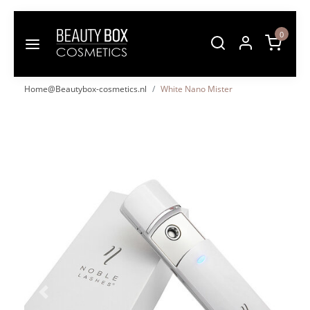
0
Home@Beautybox-cosmetics.nl
White Nano Mister
Vorige
Volgende