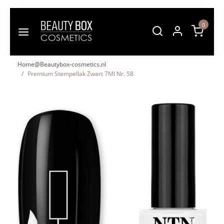
0
Home@Beautybox-cosmetics.nl
Premium Stempellak Zwart 7Ml Nr. 58