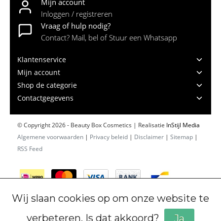
Mijn account
Inloggen / registreren
Vraag of hulp nodig?
Contact? Mail, bel of Stuur een Whatsapp
Klantenservice
Mijn account
Shop de categorie
Contactgegevens
© Copyright 2026 - Beauty Box Cosmetics | Realisatie
InStijl Media
Algemene voorwaarden
|
Privacy beleid
|
Disclaimer
|
Sitemap
|
RSS Feed
Wij slaan cookies op om onze website te
verbeteren. Is dat akkoord?
Ja