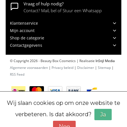
Vraag of hulp nodig?
Contact? Mail, bel of Stuur een Whatsapp
Klantenservice
Mijn account
Shop de categorie
Contactgegevens
© Copyright 2026 - Beauty Box Cosmetics | Realisatie
InStijl Media
Algemene voorwaarden
|
Privacy beleid
|
Disclaimer
|
Sitemap
|
RSS Feed
Wij slaan cookies op om onze website te
verbeteren. Is dat akkoord?
Ja
Nee