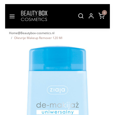
0
Home@Beautybox-cosmetics.nl
Olievrije Makeup Remover 120 Ml