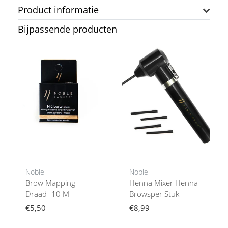
Product informatie
Bijpassende producten
Noble
Noble
Brow Mapping
Henna Mixer Henna
Draad- 10 M
Browsper Stuk
€5,50
€8,99