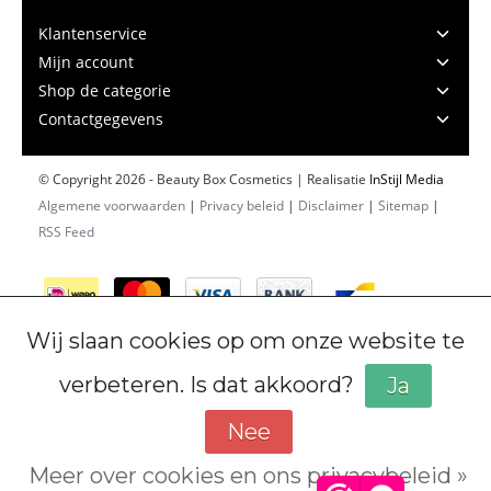
Klantenservice
Mijn account
Shop de categorie
Contactgegevens
© Copyright 2026 - Beauty Box Cosmetics | Realisatie
InStijl Media
Algemene voorwaarden
|
Privacy beleid
|
Disclaimer
|
Sitemap
|
RSS Feed
Wij slaan cookies op om onze website te
verbeteren. Is dat akkoord?
Ja
Nee
Meer over cookies en ons privacybeleid »
Cookiebeleid