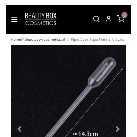
0
Home@Beautybox-cosmetics.nl
Pipet Voor Aqua Henna, 6 Stuks
Vorige
Volgende