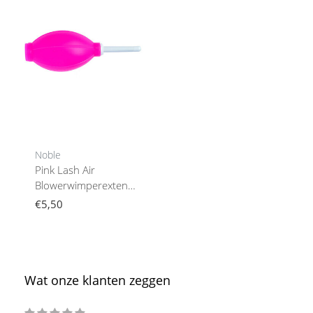
Noble
Pink Lash Air
Blowerwimperextensions
Hulpmiddel
€5,50
Wat onze klanten zeggen