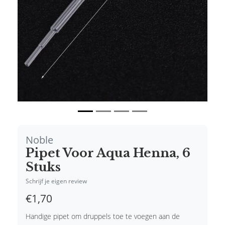
Noble
Pipet Voor Aqua Henna, 6
Stuks
Schrijf je eigen review
€1,70
Handige pipet om druppels toe te voegen aan de