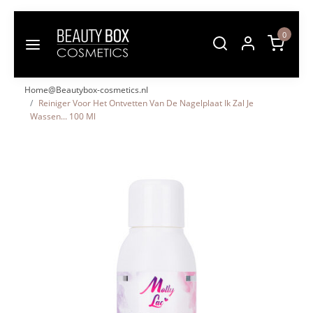
0
Home@Beautybox-cosmetics.nl
Reiniger Voor Het Ontvetten Van De Nagelplaat Ik Zal Je
Wassen... 100 Ml