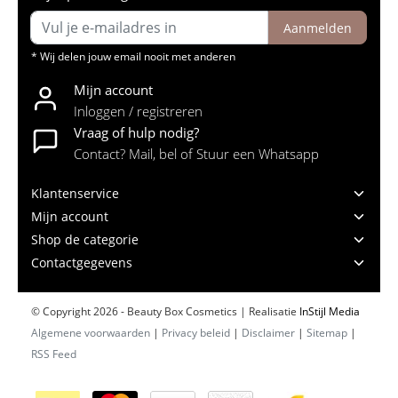
Aanmelden
* Wij delen jouw email nooit met anderen
Mijn account
Inloggen / registreren
Vraag of hulp nodig?
Contact? Mail, bel of Stuur een Whatsapp
Klantenservice
Mijn account
Shop de categorie
Contactgegevens
© Copyright 2026 - Beauty Box Cosmetics | Realisatie
InStijl Media
Algemene voorwaarden
|
Privacy beleid
|
Disclaimer
|
Sitemap
|
RSS Feed